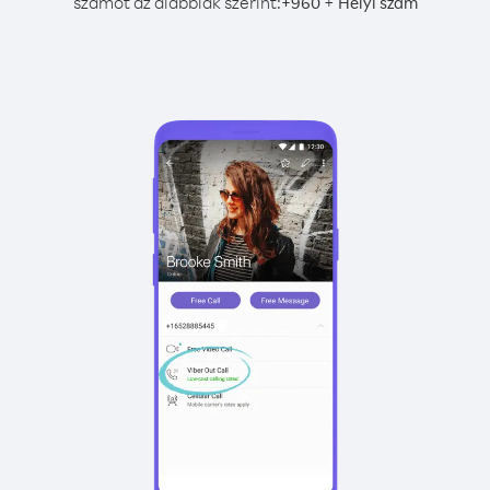
számot az alábbiak szerint:
+
+
960
Helyi szám