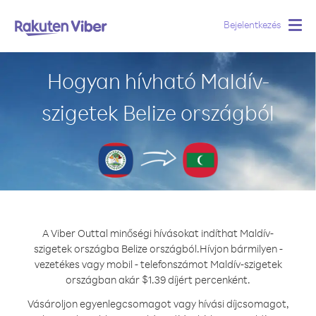
Bejelentkezés
Togg
navig
Hogyan hívható Maldív-
szigetek Belize országból
A Viber Outtal minőségi hívásokat indíthat Maldív-
szigetek országba Belize országból.
Hívjon bármilyen -
vezetékes vagy mobil - telefonszámot Maldív-szigetek
országban akár $1.39 díjért percenként.
Vásároljon egyenlegcsomagot vagy hívási díjcsomagot,