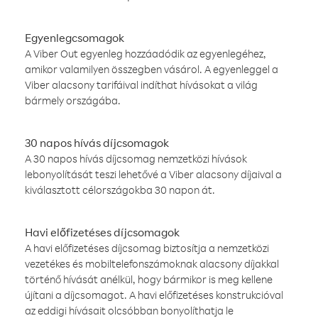
Egyenlegcsomagok
A Viber Out egyenleg hozzáadódik az egyenlegéhez,
amikor valamilyen összegben vásárol. A egyenleggel a
Viber alacsony tarifáival indíthat hívásokat a világ
bármely országába.
30 napos hívás díjcsomagok
A 30 napos hívás díjcsomag nemzetközi hívások
lebonyolítását teszi lehetővé a Viber alacsony díjaival a
kiválasztott célországokba 30 napon át.
Havi előfizetéses díjcsomagok
A havi előfizetéses díjcsomag biztosítja a nemzetközi
vezetékes és mobiltelefonszámoknak alacsony díjakkal
történő hívását anélkül, hogy bármikor is meg kellene
újítani a díjcsomagot. A havi előfizetéses konstrukcióval
az eddigi hívásait olcsóbban bonyolíthatja le