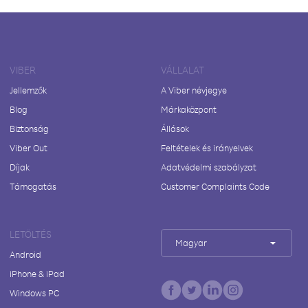
VIBER
VÁLLALAT
Jellemzők
A Viber névjegye
Blog
Márkaközpont
Biztonság
Állások
Viber Out
Feltételek és irányelvek
Díjak
Adatvédelmi szabályzat
Támogatás
Customer Complaints Code
LETÖLTÉS
Magyar
Android
iPhone & iPad
Windows PC