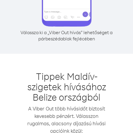
Válassza ki a „Viber Out hívás” lehetőséget a
párbeszédablak fejlécében
Tippek Maldív-
szigetek hívásához
Belize országból
A Viber Out több hívásidőt biztosít
kevesebb pénzért. Válasszon
rugalmas, alacsony díjazású hívási
opcióink közül: