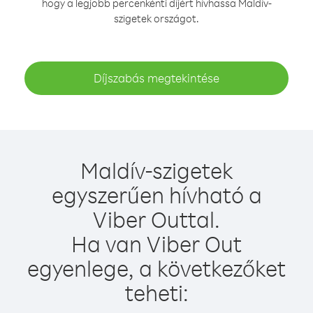
hogy a legjobb percenkénti díjért hívhassa Maldív-
szigetek országot.
Díjszabás megtekintése
Maldív-szigetek
egyszerűen hívható a
Viber Outtal.
Ha van Viber Out
egyenlege, a következőket
teheti: