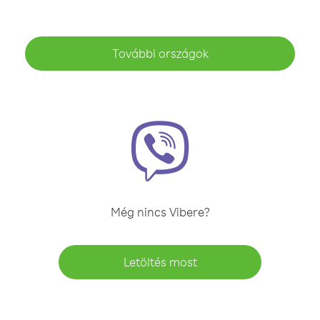
További országok
Még nincs Vibere?
Letöltés most