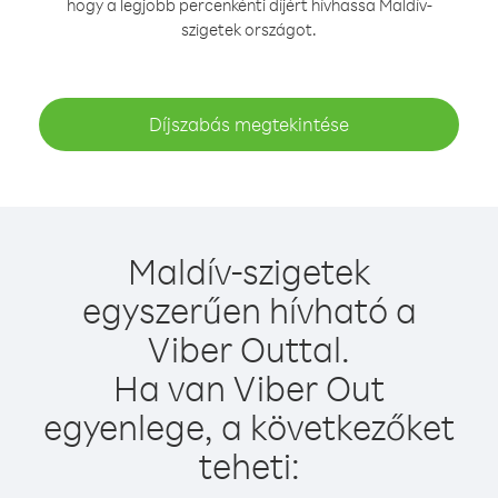
hogy a legjobb percenkénti díjért hívhassa Maldív-
szigetek országot.
Díjszabás megtekintése
Maldív-szigetek
egyszerűen hívható a
Viber Outtal.
Ha van Viber Out
egyenlege, a következőket
teheti: