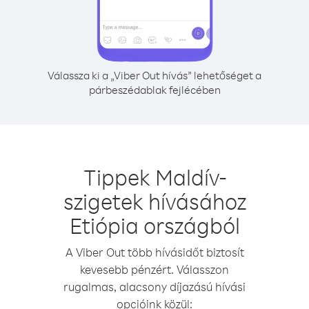
Válassza ki a „Viber Out hívás” lehetőséget a
párbeszédablak fejlécében
Tippek Maldív-
szigetek hívásához
Etiópia országból
A Viber Out több hívásidőt biztosít
kevesebb pénzért. Válasszon
rugalmas, alacsony díjazású hívási
opcióink közül: