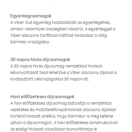
Egyenlegcsomagok
A Viber Out egyenleg hozzáadódik az egyenlegéhez,
amikor valamilyen összegben vásárol. A egyenleggel a
Viber alacsony tarifáival indíthat hívásokat a világ
bármely országába.
30 napos hívás díjcsomagok
A 30 napos hívás díjcsomag nemzetközi hívások
lebonyolítását teszi lehetővé a Viber alacsony díjaival a
kiválasztott célországokba 30 napon át.
Havi előfizetéses díjcsomagok
A havi előfizetéses díjcsomag biztosítja a nemzetközi
vezetékes és mobiltelefonszámoknak alacsony díjakkal
történő hívását anélkül, hogy bármikor is meg kellene
újítani a díjcsomagot. A havi előfizetéses konstrukcióval
az eddigi hívásait olcsóbban bonyolíthatja le