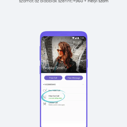
számot az alábbiak szerint:
+
+
960
Helyi szám