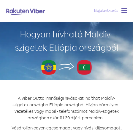
Bejelentkezés
Togg
navig
Hogyan hívható Maldív-
szigetek Etiópia országból
A Viber Outtal minőségi hívásokat indíthat Maldív-
szigetek országba Etiópia országból.
Hívjon bármilyen -
vezetékes vagy mobil - telefonszámot Maldív-szigetek
országban akár $1.39 díjért percenként.
Vásároljon egyenlegcsomagot vagy hívási díjcsomagot,