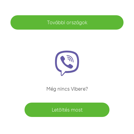
További országok
Még nincs Vibere?
Letöltés most