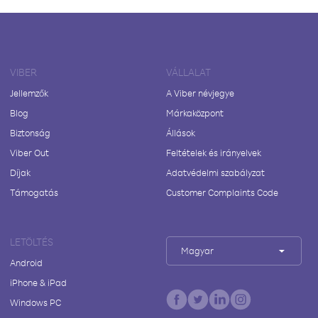
VIBER
VÁLLALAT
Jellemzők
A Viber névjegye
Blog
Márkaközpont
Biztonság
Állások
Viber Out
Feltételek és irányelvek
Díjak
Adatvédelmi szabályzat
Támogatás
Customer Complaints Code
LETÖLTÉS
Magyar
Android
iPhone & iPad
Windows PC