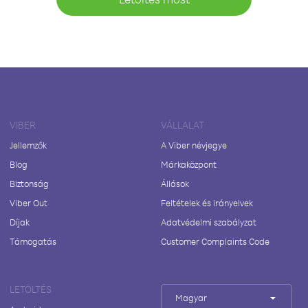
VIBER
VÁLLALAT
Jellemzők
A Viber névjegye
Blog
Márkaközpont
Biztonság
Állások
Viber Out
Feltételek és irányelvek
Díjak
Adatvédelmi szabályzat
Támogatás
Customer Complaints Code
LETÖLTÉS
Magyar