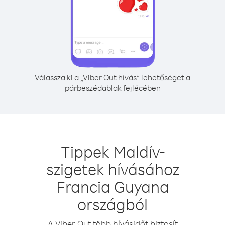
Válassza ki a „Viber Out hívás” lehetőséget a
párbeszédablak fejlécében
Tippek Maldív-
szigetek hívásához
Francia Guyana
országból
A Viber Out több hívásidőt biztosít