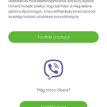
vezetékes és mobiltelefonszámoknak alacsony díjakkal
történő hívását anélkül, hogy bármikor is meg kellene
újítani a díjcsomagot. A havi előfizetéses konstrukcióval
az eddigi hívásait olcsóbban bonyolíthatja le
További országok
Még nincs Vibere?
Letöltés most