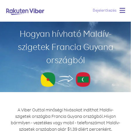
Bejelentkezés
Togg
navig
Hogyan hívható Maldív-
szigetek Francia Guyana
országból
A Viber Outtal minőségi hívásokat indíthat Maldív-
szigetek országba Francia Guyana országból.
Hívjon
bármilyen - vezetékes vagy mobil - telefonszámot Maldív-
szigetek országban akár $1.39 díjért percenként.