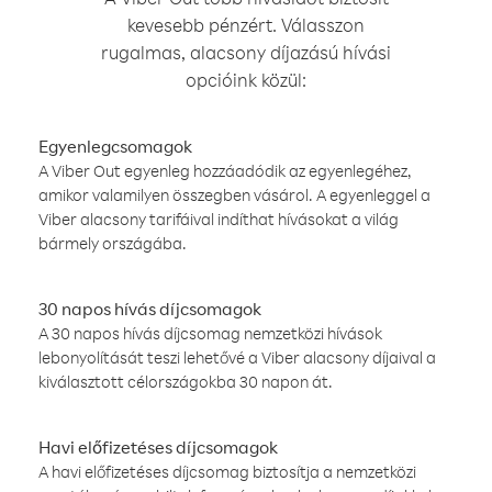
kevesebb pénzért. Válasszon
rugalmas, alacsony díjazású hívási
opcióink közül:
Egyenlegcsomagok
A Viber Out egyenleg hozzáadódik az egyenlegéhez,
amikor valamilyen összegben vásárol. A egyenleggel a
Viber alacsony tarifáival indíthat hívásokat a világ
bármely országába.
30 napos hívás díjcsomagok
A 30 napos hívás díjcsomag nemzetközi hívások
lebonyolítását teszi lehetővé a Viber alacsony díjaival a
kiválasztott célországokba 30 napon át.
Havi előfizetéses díjcsomagok
A havi előfizetéses díjcsomag biztosítja a nemzetközi