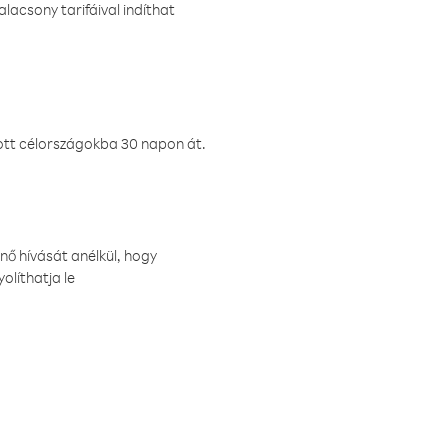
lacsony tarifáival indíthat
ztott célországokba 30 napon át.
nő hívását anélkül, hogy
olíthatja le