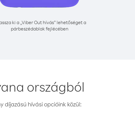
assza ki a „Viber Out hívás” lehetőséget a
párbeszédablak fejlécében
yana országból
 díjazású hívási opcióink közül: