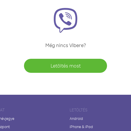
Még nincs Vibere?
Letöltés most
LAT
LETÖLTÉS
 névjegye
Android
özpont
iPhone & iPad