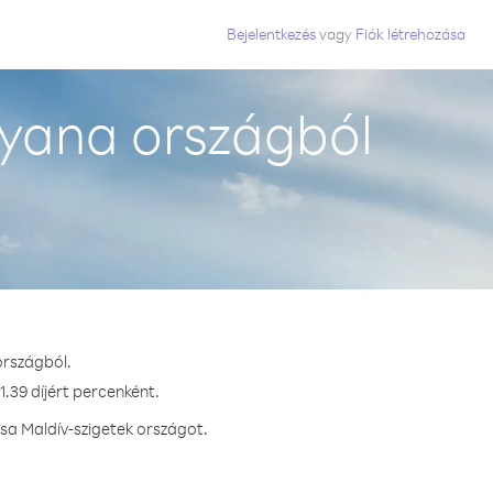
Bejelentkezés
vagy
Fiók létrehozása
uyana országból
országból.
.39 díjért percenként.
sa Maldív-szigetek országot.