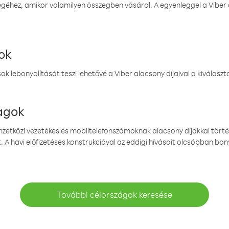
éhez, amikor valamilyen összegben vásárol. A egyenleggel a Viber a
ok
k lebonyolítását teszi lehetővé a Viber alacsony díjaival a kiválas
magok
emzetközi vezetékes és mobiltelefonszámoknak alacsony díjakkal törté
. A havi előfizetéses konstrukcióval az eddigi hívásait olcsóbban bony
További célországok keresése