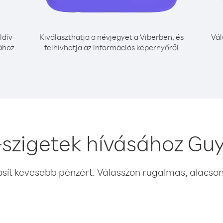
dív-
Kiválaszthatja a névjegyet a Viberben, és
Vál
ához
felhívhatja az információs képernyőről
-szigetek hívásához Gu
osít kevesebb pénzért. Válasszon rugalmas, alacsony