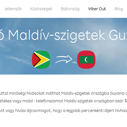
Jellemzők
Közösségek
Biztonság
Viber Out
Blog
 Maldív-szigetek G
uttal minőségi hívásokat indíthat Maldív-szigetek országba Guyana 
zetékes vagy mobil - telefonszámot Maldív-szigetek országban akár $1
 vagy hívási díjcsomagot, hogy a legjobb percenkénti díjért hívhas