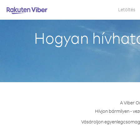
Letöltés
Hogyan hívható
A Viber O
Hívjon bármilyen - ve
Vásároljon egyenlegcsomagot