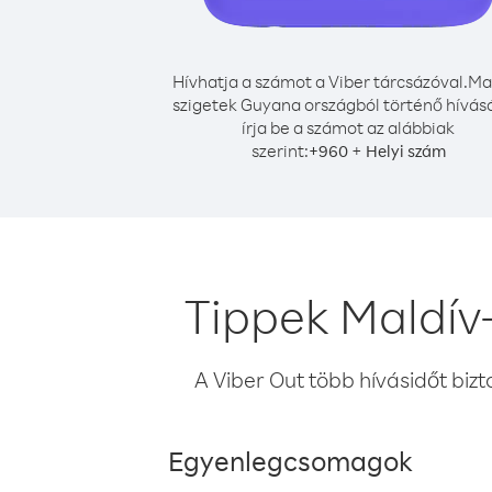
Hívhatja a számot a Viber tárcsázóval.
Mal
szigetek Guyana országból történő hívás
írja be a számot az alábbiak
szerint:
+
+
960
Helyi szám
Tippek Maldív
A Viber Out több hívásidőt bizt
Egyenlegcsomagok