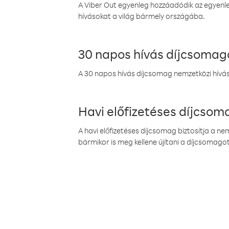
A Viber Out egyenleg hozzáadódik az egyenleg
hívásokat a világ bármely országába.
30 napos hívás díjcsomag
A 30 napos hívás díjcsomag nemzetközi híváso
Havi előfizetéses díjcso
A havi előfizetéses díjcsomag biztosítja a n
bármikor is meg kellene újítani a díjcsomagot