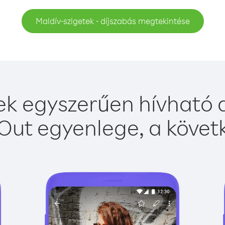
Maldív-szigetek - díjszabás megtekintése
ek egyszerűen hívható a
Out egyenlege, a követk