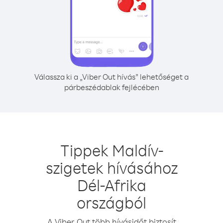
Válassza ki a „Viber Out hívás” lehetőséget a
párbeszédablak fejlécében
Tippek Maldív-
szigetek hívásához
Dél-Afrika
országból
A Viber Out több hívásidőt biztosít