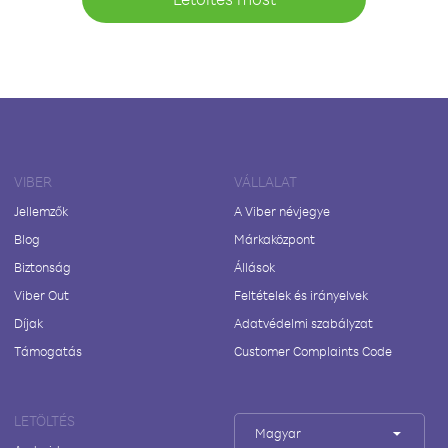
VIBER
VÁLLALAT
Jellemzők
A Viber névjegye
Blog
Márkaközpont
Biztonság
Állások
Viber Out
Feltételek és irányelvek
Díjak
Adatvédelmi szabályzat
Támogatás
Customer Complaints Code
LETÖLTÉS
Magyar