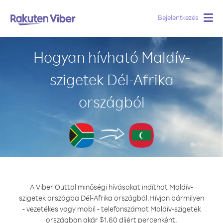
Bejelentkezés
Togg
navig
Hogyan hívható Maldív-
szigetek Dél-Afrika
országból
A Viber Outtal minőségi hívásokat indíthat Maldív-
szigetek országba Dél-Afrika országból.
Hívjon bármilyen
- vezetékes vagy mobil - telefonszámot Maldív-szigetek
országban akár $1.60 díjért percenként.