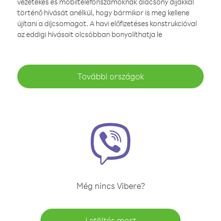
vezetékes és mobiltelefonszámoknak alacsony díjakkal
történő hívását anélkül, hogy bármikor is meg kellene
újítani a díjcsomagot. A havi előfizetéses konstrukcióval
az eddigi hívásait olcsóbban bonyolíthatja le
További országok
Még nincs Vibere?
Letöltés most