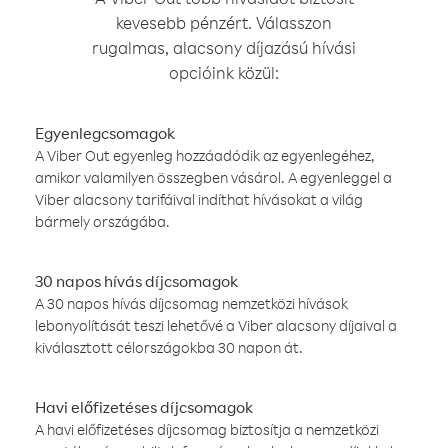
kevesebb pénzért. Válasszon
rugalmas, alacsony díjazású hívási
opcióink közül:
Egyenlegcsomagok
A Viber Out egyenleg hozzáadódik az egyenlegéhez,
amikor valamilyen összegben vásárol. A egyenleggel a
Viber alacsony tarifáival indíthat hívásokat a világ
bármely országába.
30 napos hívás díjcsomagok
A 30 napos hívás díjcsomag nemzetközi hívások
lebonyolítását teszi lehetővé a Viber alacsony díjaival a
kiválasztott célországokba 30 napon át.
Havi előfizetéses díjcsomagok
A havi előfizetéses díjcsomag biztosítja a nemzetközi