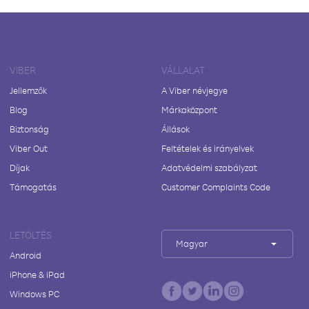
VIBER
VÁLLALAT
Jellemzők
A Viber névjegye
Blog
Márkaközpont
Biztonság
Állások
Viber Out
Feltételek és irányelvek
Díjak
Adatvédelmi szabályzat
Támogatás
Customer Complaints Code
LETÖLTÉS
Magyar
Android
iPhone & iPad
Windows PC