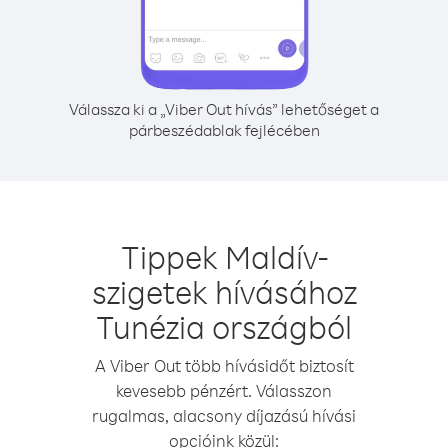
Válassza ki a „Viber Out hívás” lehetőséget a
párbeszédablak fejlécében
Tippek Maldív-
szigetek hívásához
Tunézia országból
A Viber Out több hívásidőt biztosít
kevesebb pénzért. Válasszon
rugalmas, alacsony díjazású hívási
opcióink közül: