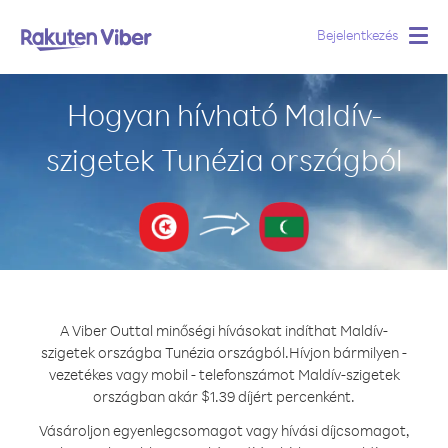
Bejelentkezés
Togg
navig
Hogyan hívható Maldív-
szigetek Tunézia országból
A Viber Outtal minőségi hívásokat indíthat Maldív-
szigetek országba Tunézia országból.
Hívjon bármilyen -
vezetékes vagy mobil - telefonszámot Maldív-szigetek
országban akár $1.39 díjért percenként.
Vásároljon egyenlegcsomagot vagy hívási díjcsomagot,