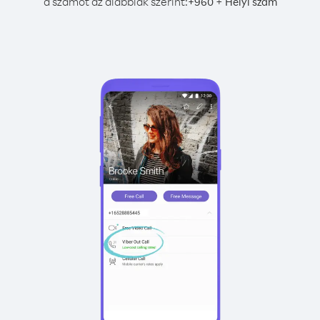
a számot az alábbiak szerint:
+
+
960
Helyi szám