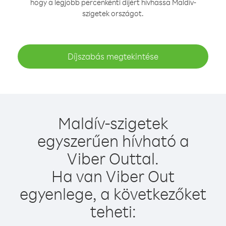
hogy a legjobb percenkénti díjért hívhassa Maldív-
szigetek országot.
Díjszabás megtekintése
Maldív-szigetek
egyszerűen hívható a
Viber Outtal.
Ha van Viber Out
egyenlege, a következőket
teheti: