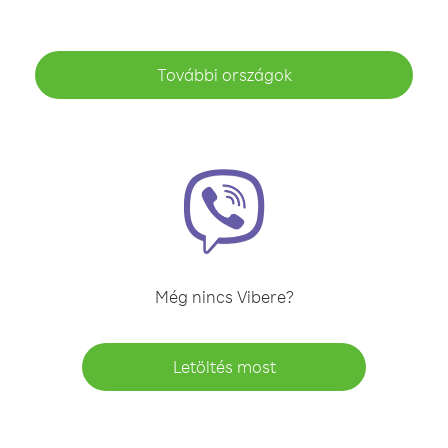
További országok
Még nincs Vibere?
Letöltés most