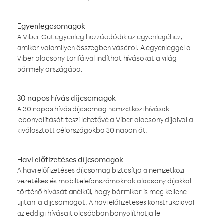
Egyenlegcsomagok
A Viber Out egyenleg hozzáadódik az egyenlegéhez,
amikor valamilyen összegben vásárol. A egyenleggel a
Viber alacsony tarifáival indíthat hívásokat a világ
bármely országába.
30 napos hívás díjcsomagok
A 30 napos hívás díjcsomag nemzetközi hívások
lebonyolítását teszi lehetővé a Viber alacsony díjaival a
kiválasztott célországokba 30 napon át.
Havi előfizetéses díjcsomagok
A havi előfizetéses díjcsomag biztosítja a nemzetközi
vezetékes és mobiltelefonszámoknak alacsony díjakkal
történő hívását anélkül, hogy bármikor is meg kellene
újítani a díjcsomagot. A havi előfizetéses konstrukcióval
az eddigi hívásait olcsóbban bonyolíthatja le