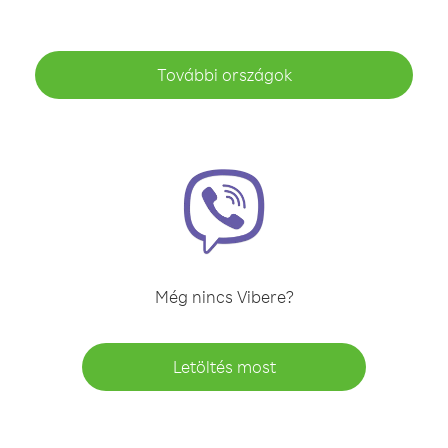
További országok
Még nincs Vibere?
Letöltés most