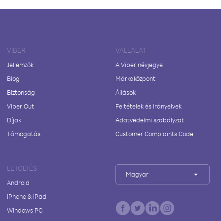
VIBER
VÁLLALAT
Jellemzők
A Viber névjegye
Blog
Márkaközpont
Biztonság
Állások
Viber Out
Feltételek és irányelvek
Díjak
Adatvédelmi szabályzat
Támogatás
Customer Complaints Code
LETÖLTÉS
Magyar
Android
iPhone & iPad
Windows PC