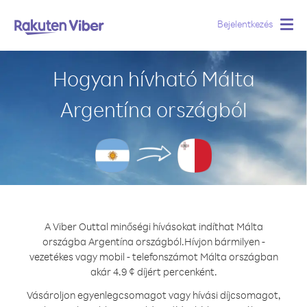
Bejelentkezés
Togg
navig
Hogyan hívható Málta
Argentína országból
A Viber Outtal minőségi hívásokat indíthat Málta
országba Argentína országból.
Hívjon bármilyen -
vezetékes vagy mobil - telefonszámot Málta országban
akár 4.9 ¢ díjért percenként.
Vásároljon egyenlegcsomagot vagy hívási díjcsomagot,