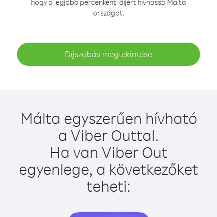
hogy a legjobb percenkénti díjért hívhassa Málta
országot.
Díjszabás megtekintése
Málta egyszerűen hívható
a Viber Outtal.
Ha van Viber Out
egyenlege, a következőket
teheti: