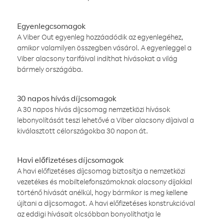
Egyenlegcsomagok
A Viber Out egyenleg hozzáadódik az egyenlegéhez,
amikor valamilyen összegben vásárol. A egyenleggel a
Viber alacsony tarifáival indíthat hívásokat a világ
bármely országába.
30 napos hívás díjcsomagok
A 30 napos hívás díjcsomag nemzetközi hívások
lebonyolítását teszi lehetővé a Viber alacsony díjaival a
kiválasztott célországokba 30 napon át.
Havi előfizetéses díjcsomagok
A havi előfizetéses díjcsomag biztosítja a nemzetközi
vezetékes és mobiltelefonszámoknak alacsony díjakkal
történő hívását anélkül, hogy bármikor is meg kellene
újítani a díjcsomagot. A havi előfizetéses konstrukcióval
az eddigi hívásait olcsóbban bonyolíthatja le