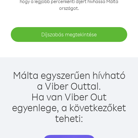
hogy a legjobb percenkénti díjért hívhassa Málta
országot.
Díjszabás megtekintése
Málta egyszerűen hívható
a Viber Outtal.
Ha van Viber Out
egyenlege, a következőket
teheti: