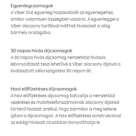
Egyenlegcsomagok
A Viber Out egyenleg hozzáadódik az egyenlegéhez,
amikor valamilyen összegben vásárol. A egyenleggel a
Viber alacsony tarifáival indíthat hívásokat a világ
bármely országába.
30 napos hívás díjcsomagok
A 30 napos hívás díjcsomag nemzetközi hívások
lebonyolítását teszi lehetővé a Viber alacsony díjaival a
kiválasztott célországokba 30 napon át.
Havi előfizetéses díjcsomagok
A havi előfizetéses díjcsomag biztosítja a nemzetközi
vezetékes és mobiltelefonszámoknak alacsony díjakkal
történő hívását anélkül, hogy bármikor is meg kellene
újítani a díjcsomagot. A havi előfizetéses konstrukcióval
az eddigi hívásait olcsóbban bonyolíthatja le