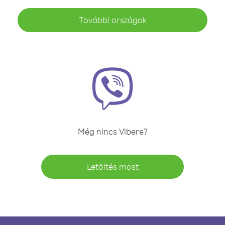
További országok
Még nincs Vibere?
Letöltés most