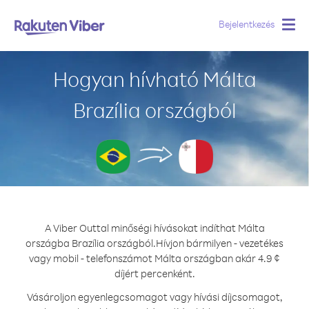
Bejelentkezés
Togg
navig
Hogyan hívható Málta
Brazília országból
A Viber Outtal minőségi hívásokat indíthat Málta
országba Brazília országból.
Hívjon bármilyen - vezetékes
vagy mobil - telefonszámot Málta országban akár 4.9 ¢
díjért percenként.
Vásároljon egyenlegcsomagot vagy hívási díjcsomagot,