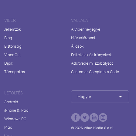
VIBER
VÁLLALAT
Jellemzők
A Viber névjegye
Blog
Márkaközpont
Biztonság
Állások
Viber Out
Feltételek és irányelvek
Díjak
Adatvédelmi szabályzat
Támogatás
Customer Complaints Code
LETÖLTÉS
Magyar
Android
iPhone & iPad
Windows PC
Mac
©
2026
Viber Media S.à r.l.
Linux