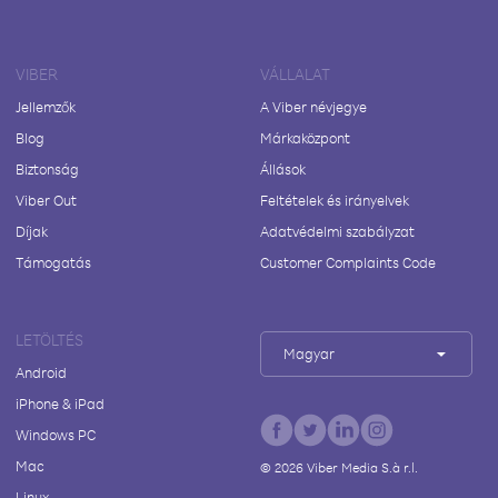
VIBER
VÁLLALAT
Jellemzők
A Viber névjegye
Blog
Márkaközpont
Biztonság
Állások
Viber Out
Feltételek és irányelvek
Díjak
Adatvédelmi szabályzat
Támogatás
Customer Complaints Code
LETÖLTÉS
Magyar
Android
iPhone & iPad
Windows PC
Mac
©
2026
Viber Media S.à r.l.
Linux