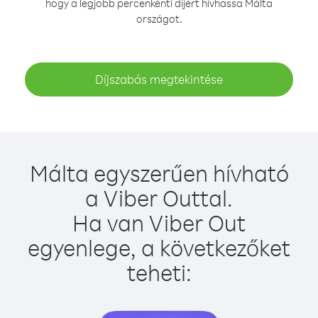
hogy a legjobb percenkénti díjért hívhassa Málta
országot.
Díjszabás megtekintése
Málta egyszerűen hívható
a Viber Outtal.
Ha van Viber Out
egyenlege, a következőket
teheti: