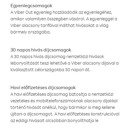
Egyenlegcsomagok
A Viber Out egyenleg hozzáadódik az egyenlegéhez,
amikor valamilyen összegben vásárol. A egyenleggel a
Viber alacsony tarifáival indíthat hívásokat a világ
bármely országába.
30 napos hívás díjcsomagok
A 30 napos hívás díjcsomag nemzetközi hívások
lebonyolítását teszi lehetővé a Viber alacsony díjaival a
kiválasztott célországokba 30 napon át.
Havi előfizetéses díjcsomagok
A havi előfizetéses díjcsomag biztosítja a nemzetközi
vezetékes és mobiltelefonszámoknak alacsony díjakkal
történő hívását anélkül, hogy bármikor is meg kellene
újítani a díjcsomagot. A havi előfizetéses konstrukcióval
az eddigi hívásait olcsóbban bonyolíthatja le