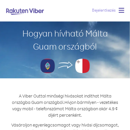
Bejelentkezés
Togg
navig
Hogyan hívható Málta
Guam országból
A Viber Outtal minőségi hívásokat indíthat Málta
országba Guam országból.
Hívjon bármilyen - vezetékes
vagy mobil - telefonszámot Málta országban akár 4.9 ¢
díjért percenként.
Vásároljon egyenlegcsomagot vagy hívási díjcsomagot,