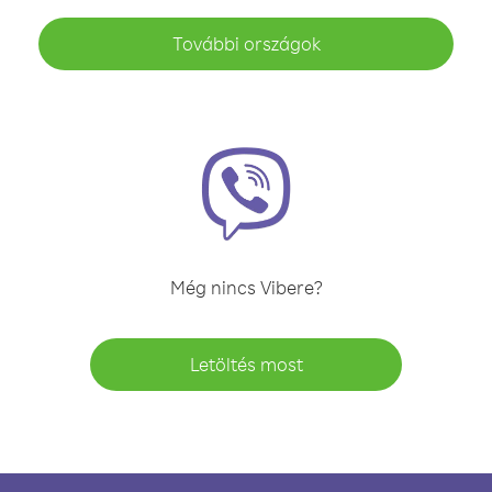
További országok
Még nincs Vibere?
Letöltés most