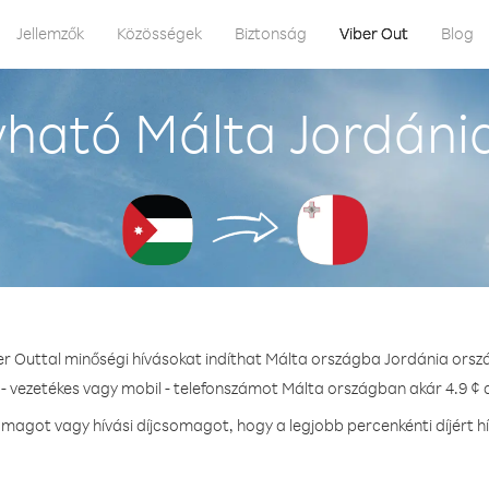
Jellemzők
Közösségek
Biztonság
Viber Out
Blog
ható Málta Jordáni
er Outtal minőségi hívásokat indíthat Málta országba Jordánia orsz
 - vezetékes vagy mobil - telefonszámot Málta országban akár 4.9 ¢ d
magot vagy hívási díjcsomagot, hogy a legjobb percenkénti díjért h