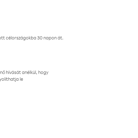
ztott célországokba 30 napon át.
nő hívását anélkül, hogy
olíthatja le