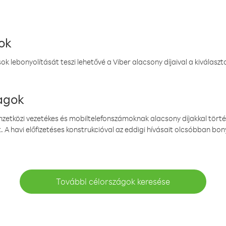
ok
k lebonyolítását teszi lehetővé a Viber alacsony díjaival a kiválas
magok
emzetközi vezetékes és mobiltelefonszámoknak alacsony díjakkal törté
. A havi előfizetéses konstrukcióval az eddigi hívásait olcsóbban bony
További célországok keresése