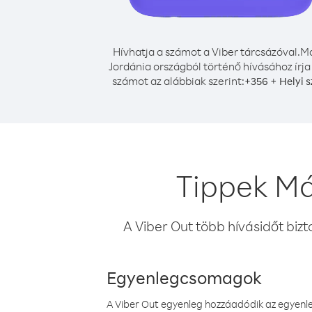
Hívhatja a számot a Viber tárcsázóval.
Má
Jordánia országból történő hívásához írja
számot az alábbiak szerint:
+
+
356
Helyi 
Tippek Má
A Viber Out több hívásidőt bizt
Egyenlegcsomagok
A Viber Out egyenleg hozzáadódik az egyenleg