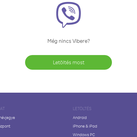
Még nincs Vibere?
Letöltés most
LAT
LETÖLTÉS
 névjegye
Android
özpont
iPhone & iPad
Windows PC