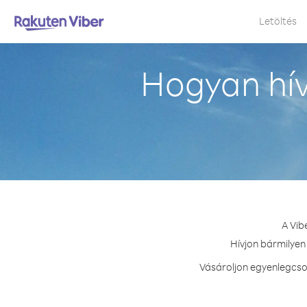
Letöltés
Hogyan hív
A Vib
Hívjon bármilyen
Vásároljon egyenlegcso