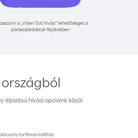
assza ki a „Viber Out hívás” lehetőséget a
párbeszédablak fejlécében
 országból
 díjazású hívási opcióink közül:
lacsony tarifáival indíthat