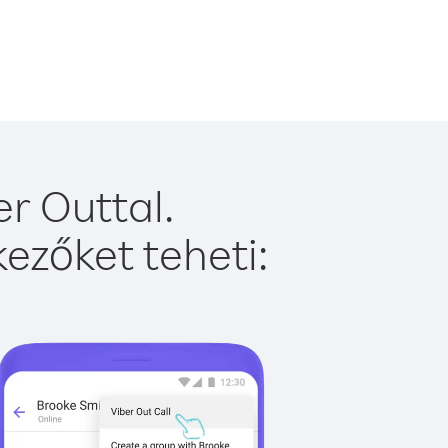
r Outtal.
ezőket teheti: