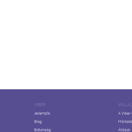
VIBER
VÁLLA
Jellemzők
A Viber
Blog
Márkak
Biztonság
Állások