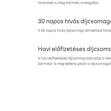
hívásokat a világ bármely országába.
30 napos hívás díjcsomag
A 30 napos hívás díjcsomag nemzetközi híváso
Havi előfizetéses díjcso
A havi előfizetéses díjcsomag biztosítja a n
bármikor is meg kellene újítani a díjcsomagot