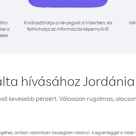
lta
Kiválaszthatja a névjegyet a Viberben, és
Vál
 be a
felhívhatja az információs képernyőről
szám
lta hívásához Jordánia
osít kevesebb pénzért. Válasszon rugalmas, alacsony
éhez, amikor valamilyen összegben vásárol. A egyenleggel a Viber a