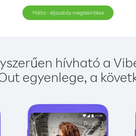
Málta - díjszabás megtekintése
yszerűen hívható a Vibe
Out egyenlege, a követk