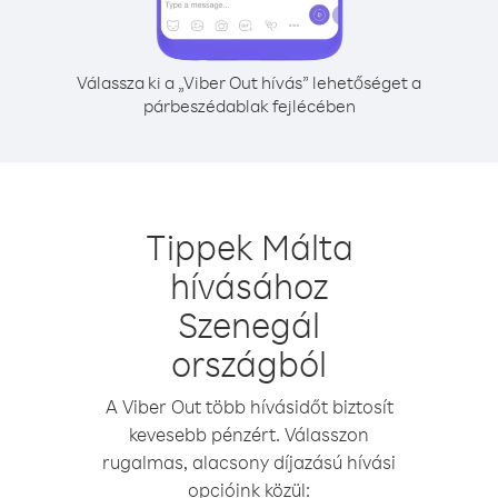
Válassza ki a „Viber Out hívás” lehetőséget a
párbeszédablak fejlécében
Tippek Málta
hívásához
Szenegál
országból
A Viber Out több hívásidőt biztosít
kevesebb pénzért. Válasszon
rugalmas, alacsony díjazású hívási
opcióink közül: