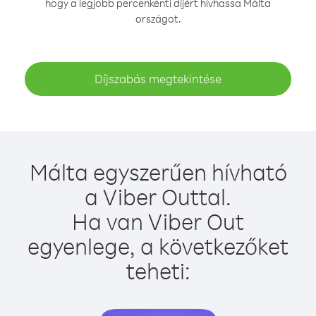
hogy a legjobb percenkénti díjért hívhassa Málta
országot.
Díjszabás megtekintése
Málta egyszerűen hívható
a Viber Outtal.
Ha van Viber Out
egyenlege, a következőket
teheti: