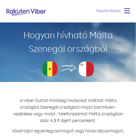
Bejelentkezés
Togg
navig
Hogyan hívható Málta
Szenegál országból
A Viber Outtal minőségi hívásokat indíthat Málta
országba Szenegál országból.
Hívjon bármilyen -
vezetékes vagy mobil - telefonszámot Málta országban
akár 4.9 ¢ díjért percenként.
Vásároljon egyenlegcsomagot vagy hívási díjcsomagot,