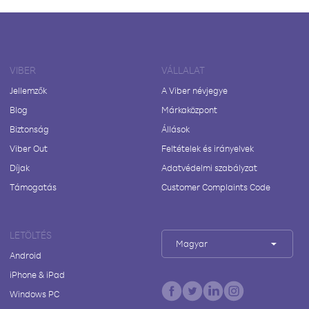
VIBER
VÁLLALAT
Jellemzők
A Viber névjegye
Blog
Márkaközpont
Biztonság
Állások
Viber Out
Feltételek és irányelvek
Díjak
Adatvédelmi szabályzat
Támogatás
Customer Complaints Code
LETÖLTÉS
Magyar
Android
iPhone & iPad
Windows PC