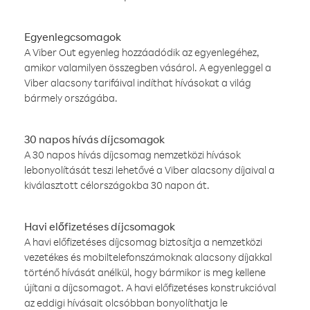
Egyenlegcsomagok
A Viber Out egyenleg hozzáadódik az egyenlegéhez,
amikor valamilyen összegben vásárol. A egyenleggel a
Viber alacsony tarifáival indíthat hívásokat a világ
bármely országába.
30 napos hívás díjcsomagok
A 30 napos hívás díjcsomag nemzetközi hívások
lebonyolítását teszi lehetővé a Viber alacsony díjaival a
kiválasztott célországokba 30 napon át.
Havi előfizetéses díjcsomagok
A havi előfizetéses díjcsomag biztosítja a nemzetközi
vezetékes és mobiltelefonszámoknak alacsony díjakkal
történő hívását anélkül, hogy bármikor is meg kellene
újítani a díjcsomagot. A havi előfizetéses konstrukcióval
az eddigi hívásait olcsóbban bonyolíthatja le