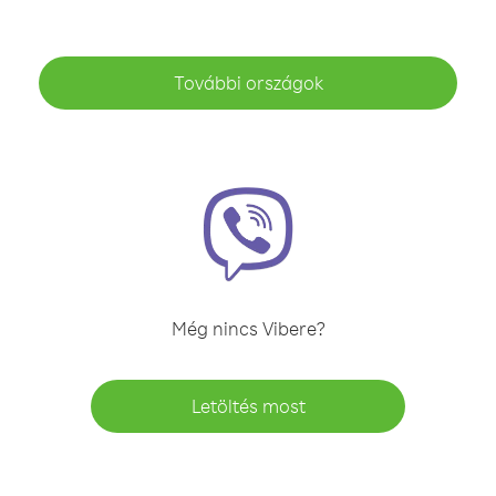
További országok
Még nincs Vibere?
Letöltés most