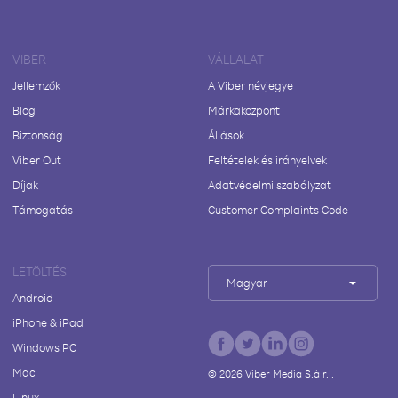
VIBER
VÁLLALAT
Jellemzők
A Viber névjegye
Blog
Márkaközpont
Biztonság
Állások
Viber Out
Feltételek és irányelvek
Díjak
Adatvédelmi szabályzat
Támogatás
Customer Complaints Code
LETÖLTÉS
Magyar
Android
iPhone & iPad
Windows PC
Mac
©
2026
Viber Media S.à r.l.
Linux