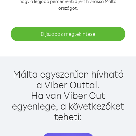
hogy a legjobb percenkénti díjért hívhassa Málta
országot.
Díjszabás megtekintése
Málta egyszerűen hívható
a Viber Outtal.
Ha van Viber Out
egyenlege, a következőket
teheti: