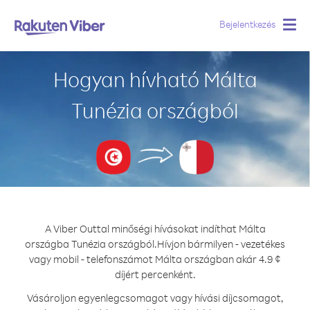
Bejelentkezés
Togg
navig
Hogyan hívható Málta
Tunézia országból
A Viber Outtal minőségi hívásokat indíthat Málta
országba Tunézia országból.
Hívjon bármilyen - vezetékes
vagy mobil - telefonszámot Málta országban akár 4.9 ¢
díjért percenként.
Vásároljon egyenlegcsomagot vagy hívási díjcsomagot,