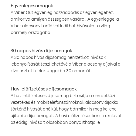
Egyenlegcsomagok
A Viber Out egyenleg hozzáadódik az egyenlegéhez,
amikor valamilyen összegben vásárol. A egyenleggel a
Viber alacsony tarifáival indíthat hívásokat a világ
bármely országába.
30 napos hívás díjcsomagok
A 30 napos hívás díjcsomag nemzetközi hívások
lebonyolítását teszi lehetővé a Viber alacsony díjaival a
kiválasztott célországokba 30 napon át.
Havi előfizetéses díjcsomagok
A havi előfizetéses díjcsomag biztosítja a nemzetközi
vezetékes és mobiltelefonszámoknak alacsony díjakkal
történő hívását anélkül, hogy bármikor is meg kellene
újítani a díjcsomagot. A havi előfizetéses konstrukcióval
az eddigi hívásait olcsóbban bonyolíthatja le