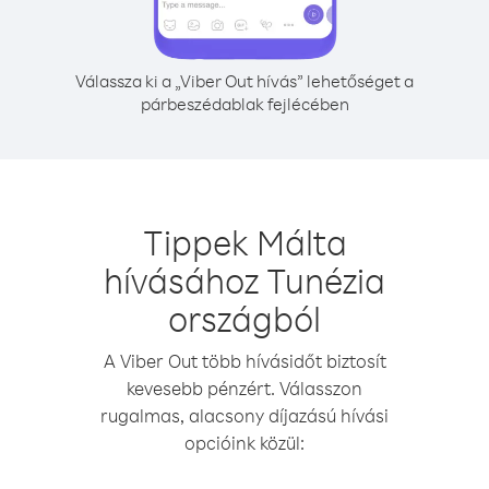
Válassza ki a „Viber Out hívás” lehetőséget a
párbeszédablak fejlécében
Tippek Málta
hívásához Tunézia
országból
A Viber Out több hívásidőt biztosít
kevesebb pénzért. Válasszon
rugalmas, alacsony díjazású hívási
opcióink közül: