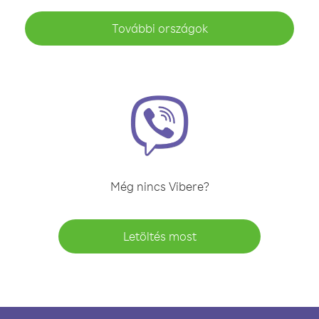
További országok
Még nincs Vibere?
Letöltés most