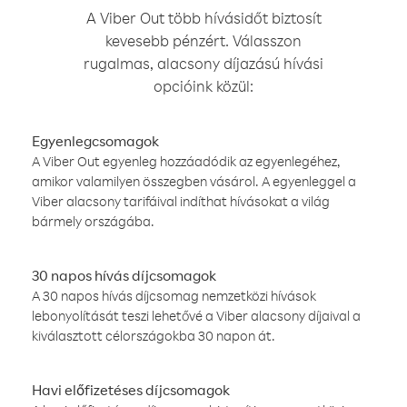
A Viber Out több hívásidőt biztosít
kevesebb pénzért. Válasszon
rugalmas, alacsony díjazású hívási
opcióink közül:
Egyenlegcsomagok
A Viber Out egyenleg hozzáadódik az egyenlegéhez,
amikor valamilyen összegben vásárol. A egyenleggel a
Viber alacsony tarifáival indíthat hívásokat a világ
bármely országába.
30 napos hívás díjcsomagok
A 30 napos hívás díjcsomag nemzetközi hívások
lebonyolítását teszi lehetővé a Viber alacsony díjaival a
kiválasztott célországokba 30 napon át.
Havi előfizetéses díjcsomagok