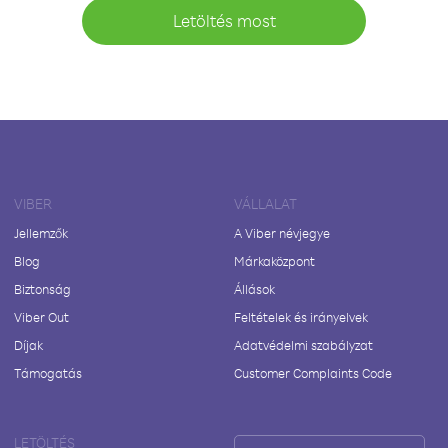
Letöltés most
VIBER
VÁLLALAT
Jellemzők
A Viber névjegye
Blog
Márkaközpont
Biztonság
Állások
Viber Out
Feltételek és irányelvek
Díjak
Adatvédelmi szabályzat
Támogatás
Customer Complaints Code
LETÖLTÉS