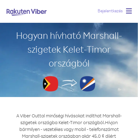
Bejelentkezés
Togg
navig
Hogyan hívható Marshall-
szigetek Kelet-Timor
országból
A Viber Outtal minőségi hívásokat indíthat Marshall-
szigetek országba Kelet-Timor országból.
Hívjon
bármilyen - vezetékes vagy mobil - telefonszámot
Marshall-szigetek országban akár 45.0 ¢ díjért