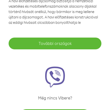
A havi előfizetéses díjcsomag biztosítja a nemzetközi
vezetékes és mobiltelefonszámoknak alacsony díjakkal
történő hívását anélkül, hogy bármikor is meg kellene
újítani a díjcsomagot. A havi előfizetéses konstrukcióval
az eddigi hívásait olcsóbban bonyolíthatja le
További országok
Még nincs Vibere?