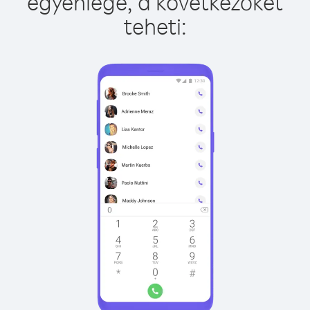
egyenlege, a következőket
teheti: