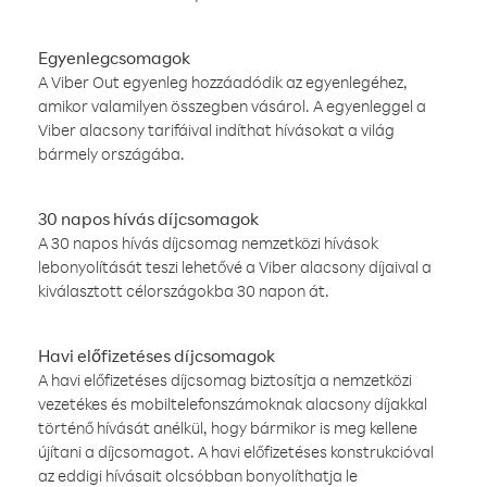
Egyenlegcsomagok
A Viber Out egyenleg hozzáadódik az egyenlegéhez,
amikor valamilyen összegben vásárol. A egyenleggel a
Viber alacsony tarifáival indíthat hívásokat a világ
bármely országába.
30 napos hívás díjcsomagok
A 30 napos hívás díjcsomag nemzetközi hívások
lebonyolítását teszi lehetővé a Viber alacsony díjaival a
kiválasztott célországokba 30 napon át.
Havi előfizetéses díjcsomagok
A havi előfizetéses díjcsomag biztosítja a nemzetközi
vezetékes és mobiltelefonszámoknak alacsony díjakkal
történő hívását anélkül, hogy bármikor is meg kellene
újítani a díjcsomagot. A havi előfizetéses konstrukcióval
az eddigi hívásait olcsóbban bonyolíthatja le