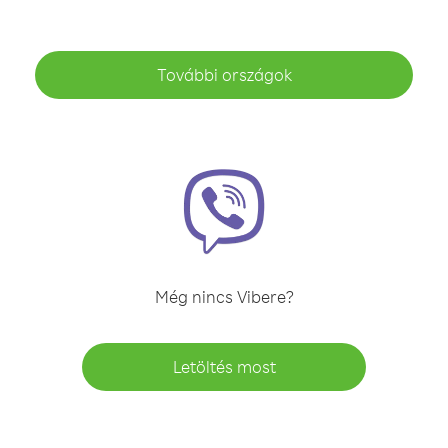
További országok
Még nincs Vibere?
Letöltés most