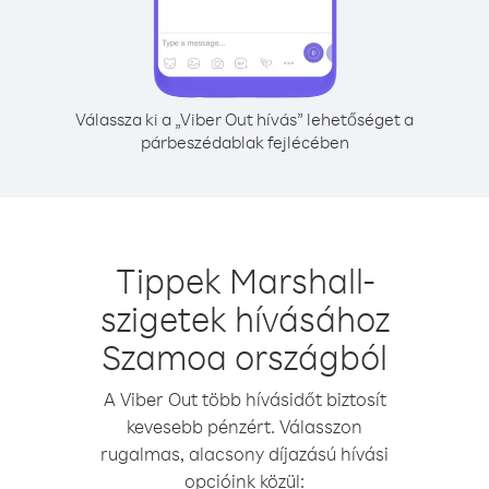
Válassza ki a „Viber Out hívás” lehetőséget a
párbeszédablak fejlécében
Tippek Marshall-
szigetek hívásához
Szamoa országból
A Viber Out több hívásidőt biztosít
kevesebb pénzért. Válasszon
rugalmas, alacsony díjazású hívási
opcióink közül: