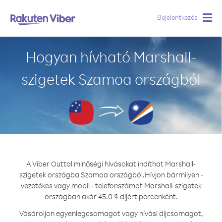
Bejelentkezés
Togg
navig
Hogyan hívható Marshall-
szigetek Szamoa országból
A Viber Outtal minőségi hívásokat indíthat Marshall-
szigetek országba Szamoa országból.
Hívjon bármilyen -
vezetékes vagy mobil - telefonszámot Marshall-szigetek
országban akár 45.0 ¢ díjért percenként.
Vásároljon egyenlegcsomagot vagy hívási díjcsomagot,