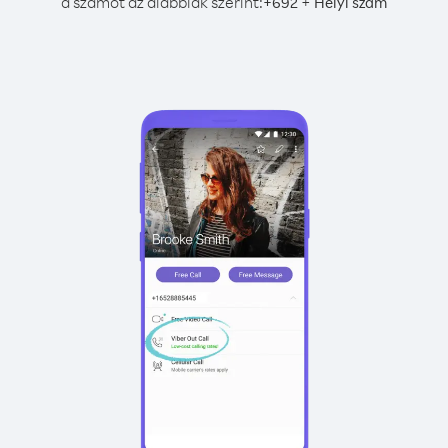
a számot az alábbiak szerint:
+
+
692
Helyi szám