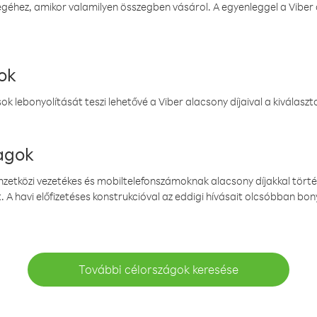
éhez, amikor valamilyen összegben vásárol. A egyenleggel a Viber a
ok
k lebonyolítását teszi lehetővé a Viber alacsony díjaival a kiválas
magok
emzetközi vezetékes és mobiltelefonszámoknak alacsony díjakkal törté
. A havi előfizetéses konstrukcióval az eddigi hívásait olcsóbban bony
További célországok keresése