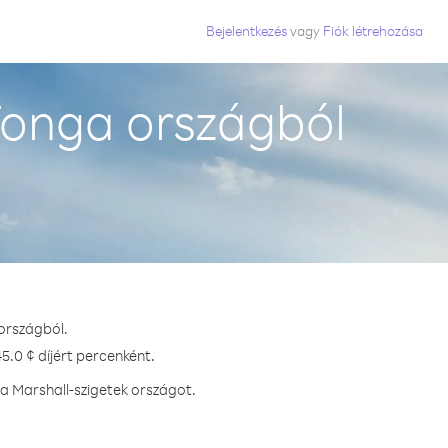
Bejelentkezés
vagy
Fiók létrehozása
Tonga országból
országból.
5.0 ¢ díjért percenként.
a Marshall-szigetek országot.