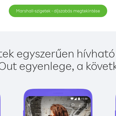
Marshall-szigetek - díjszabás megtekintése
tek egyszerűen hívható 
Out egyenlege, a követk