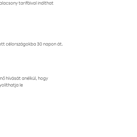
lacsony tarifáival indíthat
ztott célországokba 30 napon át.
nő hívását anélkül, hogy
olíthatja le