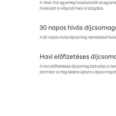
A Viber Out egyenleg hozzáadódik az egyenleg
hívásokat a világ bármely országába.
30 napos hívás díjcsomag
A 30 napos hívás díjcsomag nemzetközi híváso
Havi előfizetéses díjcso
A havi előfizetéses díjcsomag biztosítja a n
bármikor is meg kellene újítani a díjcsomagot