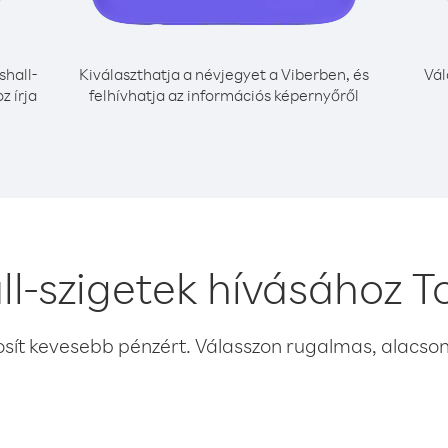
hall-
Kiválaszthatja a névjegyet a Viberben, és
Vál
z írja
felhívhatja az információs képernyőről
l-szigetek hívásához 
osít kevesebb pénzért. Válasszon rugalmas, alacsony