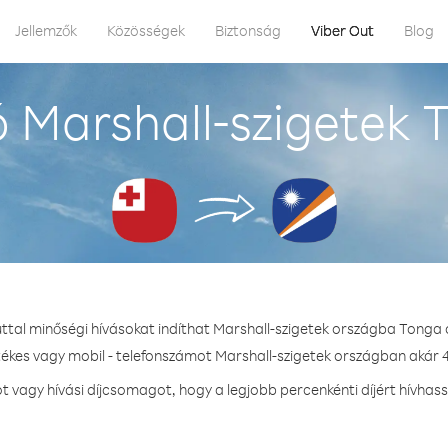
Jellemzők
Közösségek
Biztonság
Viber Out
Blog
 Marshall-szigetek 
uttal minőségi hívásokat indíthat Marshall-szigetek országba Tonga 
tékes vagy mobil - telefonszámot Marshall-szigetek országban akár 4
vagy hívási díjcsomagot, hogy a legjobb percenkénti díjért hívhass