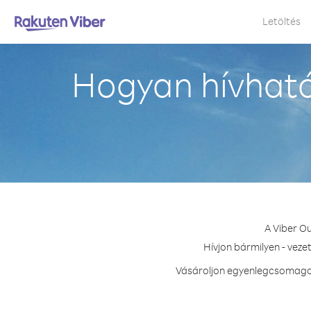
Letöltés
Hogyan hívható
A Viber O
Hívjon bármilyen - veze
Vásároljon egyenlegcsomagot 