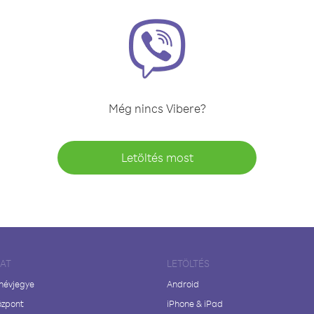
Még nincs Vibere?
Letöltés most
LAT
LETÖLTÉS
 névjegye
Android
özpont
iPhone & iPad