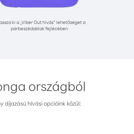
assza ki a „Viber Out hívás” lehetőséget a
párbeszédablak fejlécében
Tonga országból
 díjazású hívási opcióink közül: