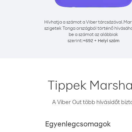
Hívhatja a számot a Viber tárcsázóval.
Mars
szigetek Tonga országból történő hívásáho
be a számot az alábbiak
szerint:
+
+
692
Helyi szám
Tippek Marshal
A Viber Out több hívásidőt bizt
Egyenlegcsomagok