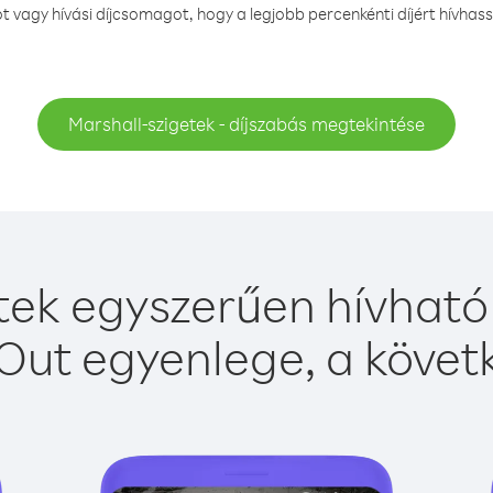
vagy hívási díjcsomagot, hogy a legjobb percenkénti díjért hívhass
Marshall-szigetek - díjszabás megtekintése
tek egyszerűen hívható 
Out egyenlege, a követk