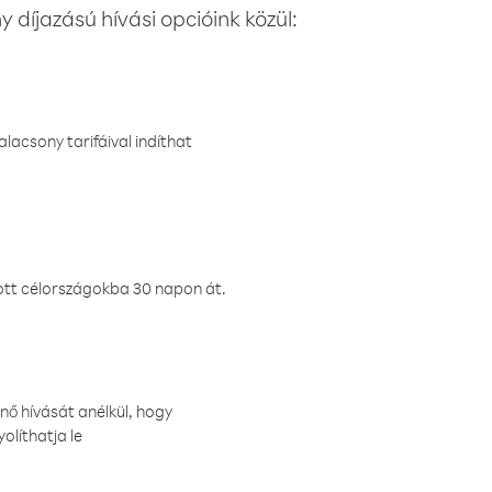
 díjazású hívási opcióink közül:
lacsony tarifáival indíthat
ztott célországokba 30 napon át.
nő hívását anélkül, hogy
olíthatja le