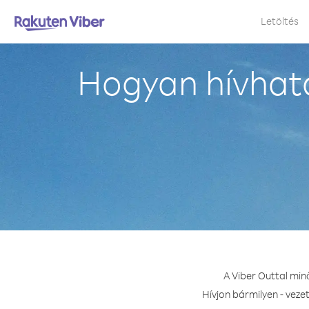
Letöltés
Hogyan hívható
A Viber Outtal min
Hívjon bármilyen - veze