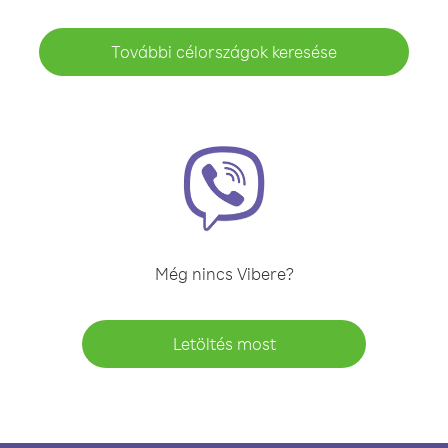
További célországok keresése
Még nincs Vibere?
Letöltés most