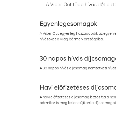
A Viber Out több hívásidőt bizt
Egyenlegcsomagok
A Viber Out egyenleg hozzáadódik az egyenleg
hívásokat a világ bármely országába.
30 napos hívás díjcsomag
A 30 napos hívás díjcsomag nemzetközi híváso
Havi előfizetéses díjcso
A havi előfizetéses díjcsomag biztosítja a n
bármikor is meg kellene újítani a díjcsomagot