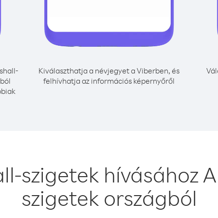
hall-
Kiválaszthatja a névjegyet a Viberben, és
Vál
gból
felhívhatja az információs képernyőről
bbiak
l-szigetek hívásához A
szigetek országból