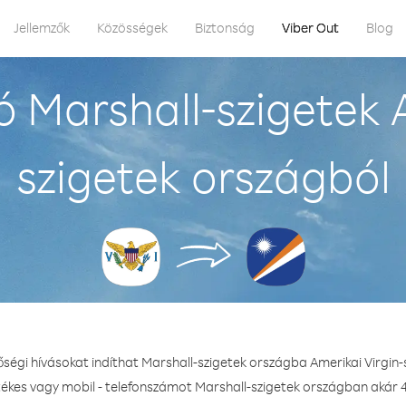
Jellemzők
Közösségek
Biztonság
Viber Out
Blog
 Marshall-szigetek A
szigetek országból
őségi hívásokat indíthat Marshall-szigetek országba Amerikai Virgin-
tékes vagy mobil - telefonszámot Marshall-szigetek országban akár 4