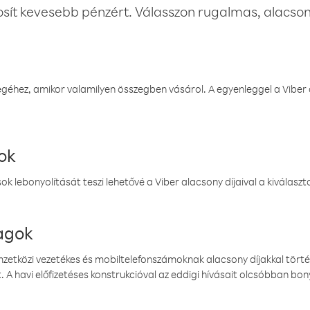
osít kevesebb pénzért. Válasszon rugalmas, alacsony
éhez, amikor valamilyen összegben vásárol. A egyenleggel a Viber a
ok
k lebonyolítását teszi lehetővé a Viber alacsony díjaival a kiválas
magok
emzetközi vezetékes és mobiltelefonszámoknak alacsony díjakkal törté
. A havi előfizetéses konstrukcióval az eddigi hívásait olcsóbban bony