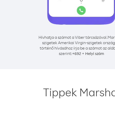
Hívhatja a számot a Viber tárcsázóval.
Mars
szigetek Amerikai Virgin-szigetek orszá
történő hívásához írja be a számot az alá
szerint:
+
+
692
Helyi szám
Tippek Marshal