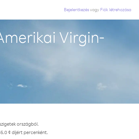
Bejelentkezés
vagy
Fiók létrehozása
merikai Virgin-
szigetek országból.
5.0 ¢ díjért percenként.