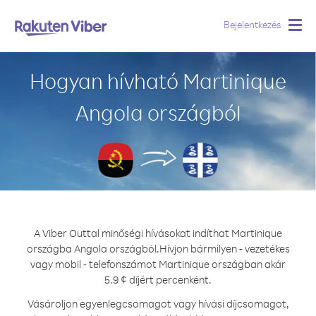
Bejelentkezés
Togg
navig
Hogyan hívható Martinique
Angola országból
A Viber Outtal minőségi hívásokat indíthat Martinique
országba Angola országból.
Hívjon bármilyen - vezetékes
vagy mobil - telefonszámot Martinique országban akár
5.9 ¢ díjért percenként.
Vásároljon egyenlegcsomagot vagy hívási díjcsomagot,