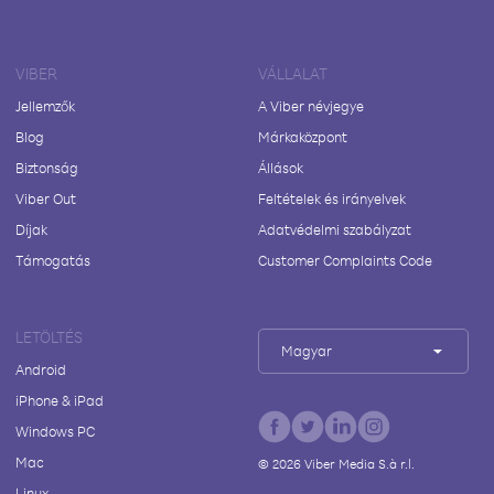
VIBER
VÁLLALAT
Jellemzők
A Viber névjegye
Blog
Márkaközpont
Biztonság
Állások
Viber Out
Feltételek és irányelvek
Díjak
Adatvédelmi szabályzat
Támogatás
Customer Complaints Code
LETÖLTÉS
Magyar
Android
iPhone & iPad
Windows PC
Mac
©
2026
Viber Media S.à r.l.
Linux