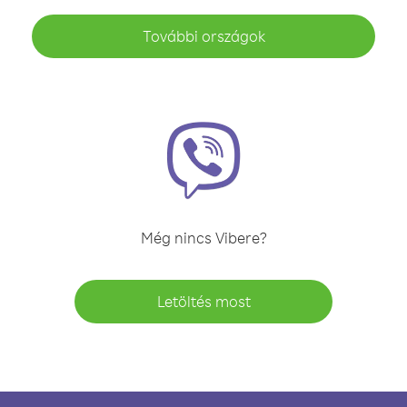
További országok
Még nincs Vibere?
Letöltés most