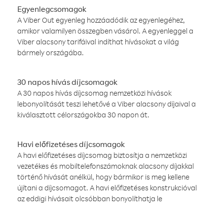
Egyenlegcsomagok
A Viber Out egyenleg hozzáadódik az egyenlegéhez,
amikor valamilyen összegben vásárol. A egyenleggel a
Viber alacsony tarifáival indíthat hívásokat a világ
bármely országába.
30 napos hívás díjcsomagok
A 30 napos hívás díjcsomag nemzetközi hívások
lebonyolítását teszi lehetővé a Viber alacsony díjaival a
kiválasztott célországokba 30 napon át.
Havi előfizetéses díjcsomagok
A havi előfizetéses díjcsomag biztosítja a nemzetközi
vezetékes és mobiltelefonszámoknak alacsony díjakkal
történő hívását anélkül, hogy bármikor is meg kellene
újítani a díjcsomagot. A havi előfizetéses konstrukcióval
az eddigi hívásait olcsóbban bonyolíthatja le