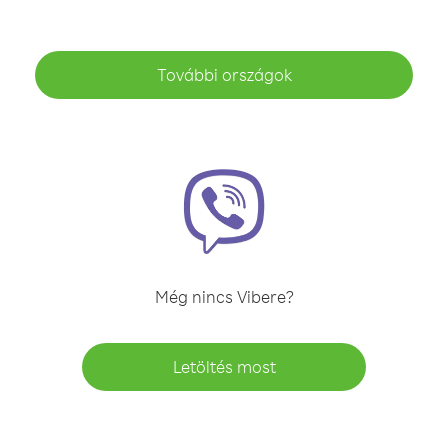
További országok
Még nincs Vibere?
Letöltés most