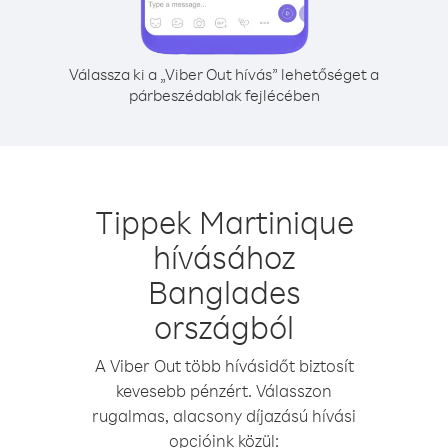
Válassza ki a „Viber Out hívás” lehetőséget a
párbeszédablak fejlécében
Tippek Martinique
hívásához
Banglades
országból
A Viber Out több hívásidőt biztosít
kevesebb pénzért. Válasszon
rugalmas, alacsony díjazású hívási
opcióink közül: