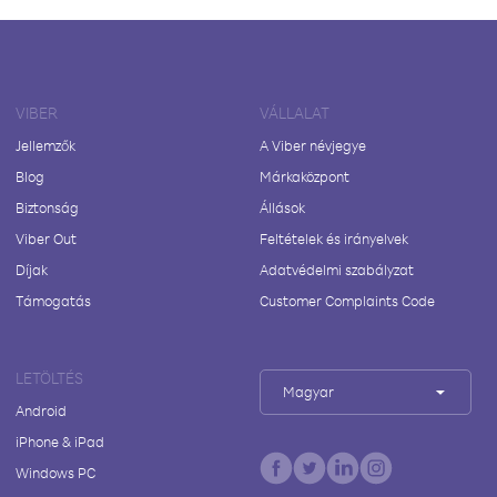
VIBER
VÁLLALAT
Jellemzők
A Viber névjegye
Blog
Márkaközpont
Biztonság
Állások
Viber Out
Feltételek és irányelvek
Díjak
Adatvédelmi szabályzat
Támogatás
Customer Complaints Code
LETÖLTÉS
Magyar
Android
iPhone & iPad
Windows PC