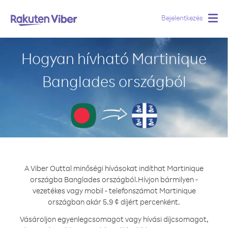
Bejelentkezés
Togg
navig
Hogyan hívható Martinique
Banglades országból
A Viber Outtal minőségi hívásokat indíthat Martinique
országba Banglades országból.
Hívjon bármilyen -
vezetékes vagy mobil - telefonszámot Martinique
országban akár 5.9 ¢ díjért percenként.
Vásároljon egyenlegcsomagot vagy hívási díjcsomagot,