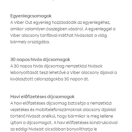
Egyenlegcsomagok
A Viber Out egyenleg hozzáadódik az egyenlegéhez,
amikor valamilyen összegben vásárol. A egyenleggel a
Viber alacsony tarifáival indíthat hívásokat a világ
bármely országába.
30 napos hívás díjcsomagok
A 30 napos hívás díjcsomag nemzetközi hívások
lebonyolítását teszi lehetővé a Viber alacsony díjaival a
kiválasztott célországokba 30 napon át.
Havi előfizetéses díjcsomagok
A havi előfizetéses díjcsomag biztosítja a nemzetközi
vezetékes és mobiltelefonszámoknak alacsony díjakkal
történő hívását anélkül, hogy bármikor is meg kellene
újítani a díjcsomagot. A havi előfizetéses konstrukcióval
az eddigi hívásait olcsóbban bonyolíthatja le