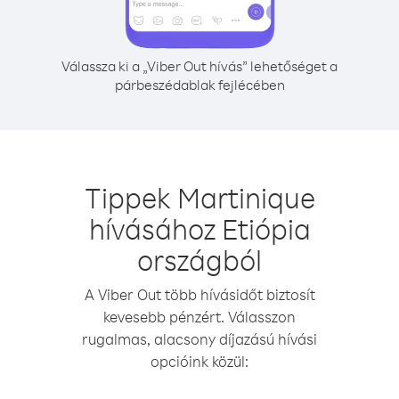
Válassza ki a „Viber Out hívás” lehetőséget a
párbeszédablak fejlécében
Tippek Martinique
hívásához Etiópia
országból
A Viber Out több hívásidőt biztosít
kevesebb pénzért. Válasszon
rugalmas, alacsony díjazású hívási
opcióink közül: