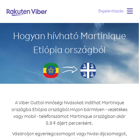
Bejelentkezés
Togg
navig
Hogyan hívható Martinique
Etiópia országból
A Viber Outtal minőségi hívásokat indíthat Martinique
országba Etiópia országból.
Hívjon bármilyen - vezetékes
vagy mobil - telefonszámot Martinique országban akár
5.9 ¢ díjért percenként.
Vásároljon egyenlegcsomagot vagy hívási díjcsomagot,