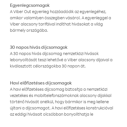
Egyenlegcsomagok
A Viber Out egyenleg hozzáadódik az egyenlegéhez,
amikor valamilyen összegben vásárol. A egyenleggel a
Viber alacsony tarifáival indíthat hívásokat a világ
bármely országába.
30 napos hívás díjcsomagok
A 30 napos hívás díjcsomag nemzetközi hívások
lebonyolítását teszi lehetővé a Viber alacsony díjaival a
kiválasztott célországokba 30 napon át.
Havi előfizetéses díjcsomagok
A havi előfizetéses díjcsomag biztosítja a nemzetközi
vezetékes és mobiltelefonszámoknak alacsony díjakkal
történő hívását anélkül, hogy bármikor is meg kellene
újítani a díjcsomagot. A havi előfizetéses konstrukcióval
az eddigi hívásait olcsóbban bonyolíthatja le