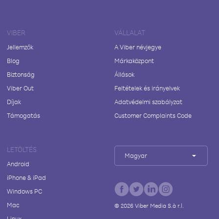
VIBER
VÁLLALAT
Jellemzők
A Viber névjegye
Blog
Márkaközpont
Biztonság
Állások
Viber Out
Feltételek és irányelvek
Díjak
Adatvédelmi szabályzat
Támogatás
Customer Complaints Code
LETÖLTÉS
Magyar
Android
iPhone & iPad
Windows PC
Mac
©
2026
Viber Media S.à r.l.
Linux