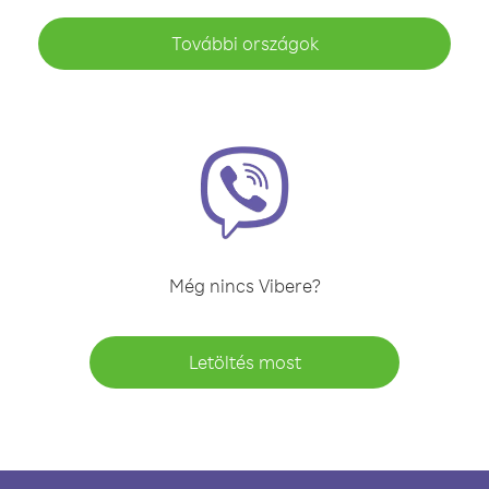
További országok
Még nincs Vibere?
Letöltés most