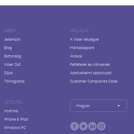
VIBER
VÁLLALAT
Jellemzők
A Viber névjegye
Blog
Márkaközpont
Biztonság
Állások
Viber Out
Feltételek és irányelvek
Díjak
Adatvédelmi szabályzat
Támogatás
Customer Complaints Code
LETÖLTÉS
Magyar
Android
iPhone & iPad
Windows PC