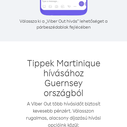
Válassza ki a „Viber Out hívás” lehetőséget a
párbeszédablak fejlécében
Tippek Martinique
hívásához
Guernsey
országból
A Viber Out több hívásidőt biztosít
kevesebb pénzért. Válasszon
rugalmas, alacsony díjazású hívási
opcióink közül: