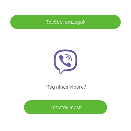
További országok
Még nincs Vibere?
Letöltés most