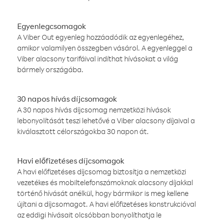
Egyenlegcsomagok
A Viber Out egyenleg hozzáadódik az egyenlegéhez,
amikor valamilyen összegben vásárol. A egyenleggel a
Viber alacsony tarifáival indíthat hívásokat a világ
bármely országába.
30 napos hívás díjcsomagok
A 30 napos hívás díjcsomag nemzetközi hívások
lebonyolítását teszi lehetővé a Viber alacsony díjaival a
kiválasztott célországokba 30 napon át.
Havi előfizetéses díjcsomagok
A havi előfizetéses díjcsomag biztosítja a nemzetközi
vezetékes és mobiltelefonszámoknak alacsony díjakkal
történő hívását anélkül, hogy bármikor is meg kellene
újítani a díjcsomagot. A havi előfizetéses konstrukcióval
az eddigi hívásait olcsóbban bonyolíthatja le