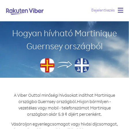
Bejelentkezés
Togg
navig
Hogyan hívható Martinique
Guernsey országból
A Viber Outtal minőségi hívásokat indíthat Martinique
országba Guernsey országból.
Hívjon bármilyen -
vezetékes vagy mobil - telefonszámot Martinique
országban akár 5.9 ¢ díjért percenként.
Vásároljon egyenlegcsomagot vagy hívási díjcsomagot,