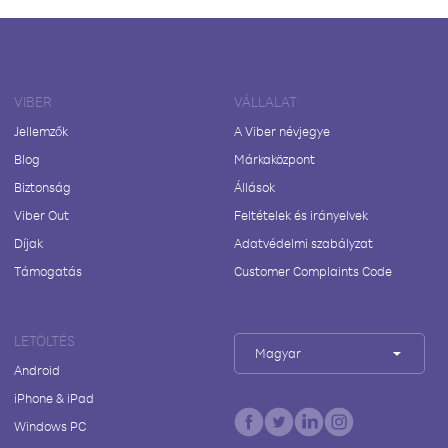
VIBER
VÁLLALAT
Jellemzők
A Viber névjegye
Blog
Márkaközpont
Biztonság
Állások
Viber Out
Feltételek és irányelvek
Díjak
Adatvédelmi szabályzat
Támogatás
Customer Complaints Code
LETÖLTÉS
Magyar
Android
iPhone & iPad
Windows PC