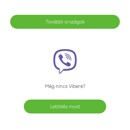
További országok
Még nincs Vibere?
Letöltés most