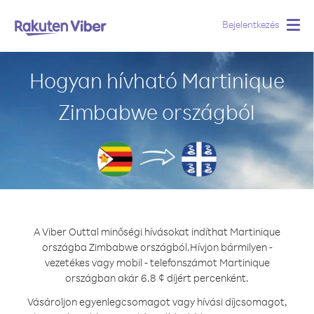
Bejelentkezés
Togg
navig
Hogyan hívható Martinique
Zimbabwe országból
A Viber Outtal minőségi hívásokat indíthat Martinique
országba Zimbabwe országból.
Hívjon bármilyen -
vezetékes vagy mobil - telefonszámot Martinique
országban akár 6.8 ¢ díjért percenként.
Vásároljon egyenlegcsomagot vagy hívási díjcsomagot,