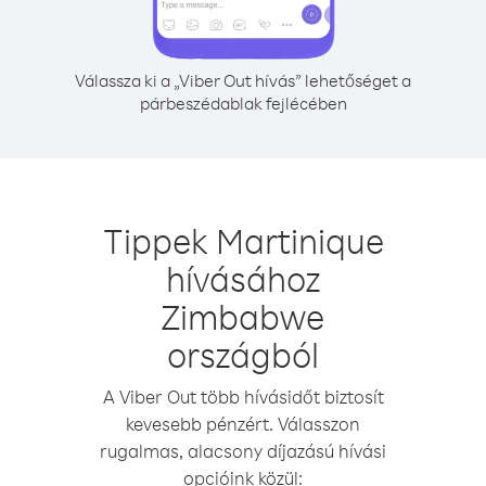
Válassza ki a „Viber Out hívás” lehetőséget a
párbeszédablak fejlécében
Tippek Martinique
hívásához
Zimbabwe
országból
A Viber Out több hívásidőt biztosít
kevesebb pénzért. Válasszon
rugalmas, alacsony díjazású hívási
opcióink közül: