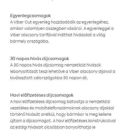
Egyenlegcsomagok
A Viber Out egyenleg hozzáadódik az egyenlegéhez,
amikor valamilyen összegben vásárol. A egyenleggel a
Viber alacsony tarifáival indíthat hívásokat a világ
bármely országába.
30 napos hívás díjcsomagok
A 30 napos hívás díjcsomag nemzetközi hívások
lebonyolítását teszi lehetővé a Viber alacsony díjaival a
kiválasztott célországokba 30 napon át.
Havi előfizetéses díjcsomagok
A havi előfizetéses díjcsomag biztosítja a nemzetközi
vezetékes és mobiltelefonszámoknak alacsony díjakkal
történő hívását anélkül, hogy bármikor is meg kellene
újítani a díjcsomagot. A havi előfizetéses konstrukcióval
az eddigi hívásait olcsóbban bonyolíthatja le