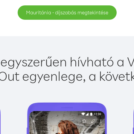
Mauritánia - díjszabás megtekintése
egyszerűen hívható a V
Out egyenlege, a követk