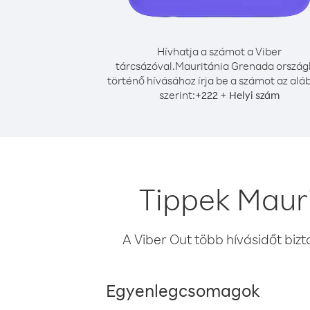
Hívhatja a számot a Viber
tárcsázóval.
Mauritánia Grenada ország
történő hívásához írja be a számot az alá
szerint:
+
+
222
Helyi szám
Tippek Maur
A Viber Out több hívásidőt bizt
Egyenlegcsomagok