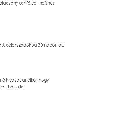
lacsony tarifáival indíthat
ztott célországokba 30 napon át.
nő hívását anélkül, hogy
olíthatja le