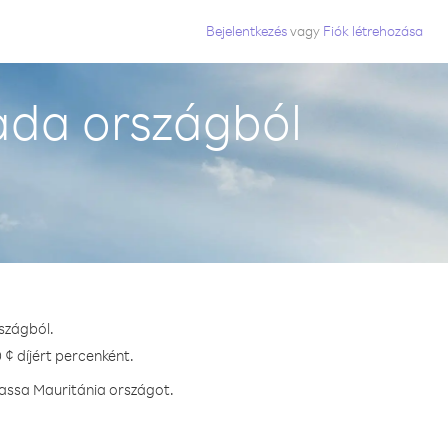
Bejelentkezés
vagy
Fiók létrehozása
ada országból
szágból.
¢ díjért percenként.
hassa Mauritánia országot.