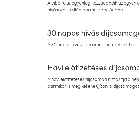
A Viber Out egyenleg hozzáadódik az egyenleg
hívásokat a világ bármely országába.
30 napos hívás díjcsomag
A 30 napos hívás díjcsomag nemzetközi híváso
Havi előfizetéses díjcso
A havi előfizetéses díjcsomag biztosítja a n
bármikor is meg kellene újítani a díjcsomagot