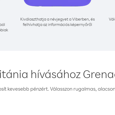
Kiválaszthatja a névjegyet a Viberben, és
Vál
ból
felhívhatja az információs képernyőről
bbiak
itánia hívásához Grena
osít kevesebb pénzért. Válasszon rugalmas, alacsony