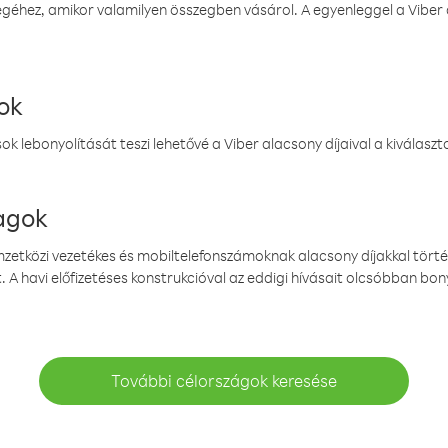
éhez, amikor valamilyen összegben vásárol. A egyenleggel a Viber a
ok
k lebonyolítását teszi lehetővé a Viber alacsony díjaival a kiválas
magok
emzetközi vezetékes és mobiltelefonszámoknak alacsony díjakkal törté
. A havi előfizetéses konstrukcióval az eddigi hívásait olcsóbban bony
További célországok keresése