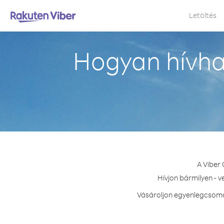
Letöltés
Hogyan hívha
A Viber
Hívjon bármilyen - 
Vásároljon egyenlegcsomag