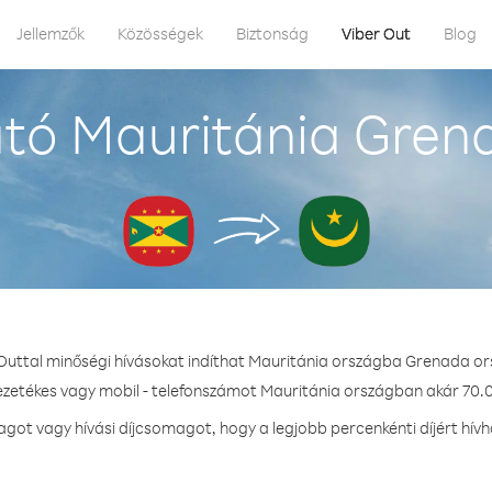
Jellemzők
Közösségek
Biztonság
Viber Out
Blog
tó Mauritánia Gren
 Outtal minőségi hívásokat indíthat Mauritánia országba Grenada or
vezetékes vagy mobil - telefonszámot Mauritánia országban akár 70.0 
ot vagy hívási díjcsomagot, hogy a legjobb percenkénti díjért hív