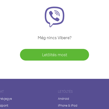
Még nincs Vibere?
Letöltés most
LAT
LETÖLTÉS
 névjegye
Android
özpont
iPhone & iPad