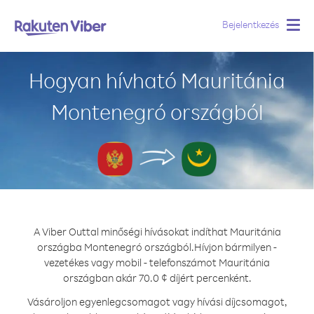
Bejelentkezés
Togg
navig
Hogyan hívható Mauritánia
Montenegró országból
A Viber Outtal minőségi hívásokat indíthat Mauritánia
országba Montenegró országból.
Hívjon bármilyen -
vezetékes vagy mobil - telefonszámot Mauritánia
országban akár 70.0 ¢ díjért percenként.
Vásároljon egyenlegcsomagot vagy hívási díjcsomagot,