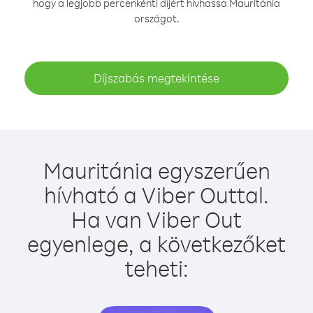
hogy a legjobb percenkénti díjért hívhassa Mauritánia
országot.
Díjszabás megtekintése
Mauritánia egyszerűen
hívható a Viber Outtal.
Ha van Viber Out
egyenlege, a következőket
teheti: