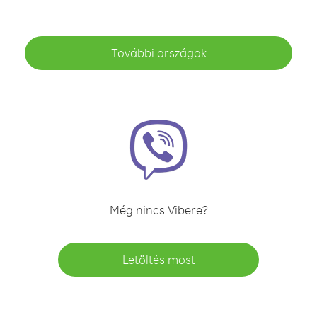
További országok
Még nincs Vibere?
Letöltés most