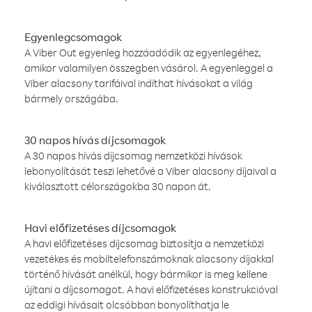
Egyenlegcsomagok
A Viber Out egyenleg hozzáadódik az egyenlegéhez,
amikor valamilyen összegben vásárol. A egyenleggel a
Viber alacsony tarifáival indíthat hívásokat a világ
bármely országába.
30 napos hívás díjcsomagok
A 30 napos hívás díjcsomag nemzetközi hívások
lebonyolítását teszi lehetővé a Viber alacsony díjaival a
kiválasztott célországokba 30 napon át.
Havi előfizetéses díjcsomagok
A havi előfizetéses díjcsomag biztosítja a nemzetközi
vezetékes és mobiltelefonszámoknak alacsony díjakkal
történő hívását anélkül, hogy bármikor is meg kellene
újítani a díjcsomagot. A havi előfizetéses konstrukcióval
az eddigi hívásait olcsóbban bonyolíthatja le