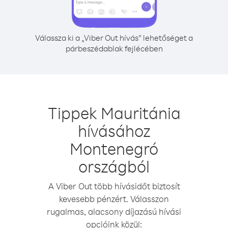
Válassza ki a „Viber Out hívás” lehetőséget a
párbeszédablak fejlécében
Tippek Mauritánia
hívásához
Montenegró
országból
A Viber Out több hívásidőt biztosít
kevesebb pénzért. Válasszon
rugalmas, alacsony díjazású hívási
opcióink közül: