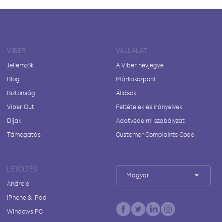
VIBER
VÁLLALAT
Jellemzők
A Viber névjegye
Blog
Márkaközpont
Biztonság
Állások
Viber Out
Feltételek és irányelvek
Díjak
Adatvédelmi szabályzat
Támogatás
Customer Complaints Code
LETÖLTÉS
Magyar
Android
iPhone & iPad
Windows PC