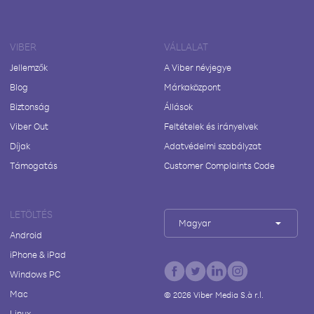
VIBER
VÁLLALAT
Jellemzők
A Viber névjegye
Blog
Márkaközpont
Biztonság
Állások
Viber Out
Feltételek és irányelvek
Díjak
Adatvédelmi szabályzat
Támogatás
Customer Complaints Code
LETÖLTÉS
Magyar
Android
iPhone & iPad
Windows PC
Mac
©
2026
Viber Media S.à r.l.
Linux