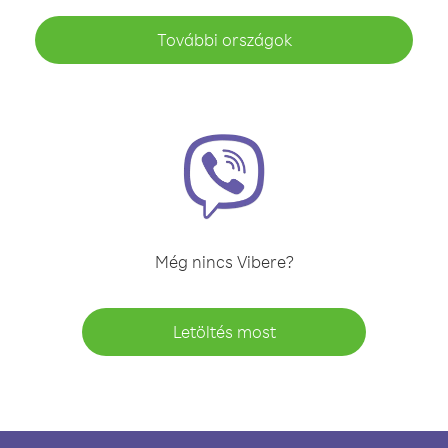
További országok
Még nincs Vibere?
Letöltés most