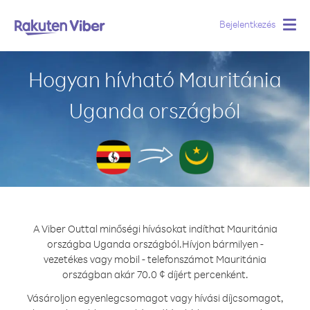
Bejelentkezés
Togg
navig
Hogyan hívható Mauritánia
Uganda országból
A Viber Outtal minőségi hívásokat indíthat Mauritánia
országba Uganda országból.
Hívjon bármilyen -
vezetékes vagy mobil - telefonszámot Mauritánia
országban akár 70.0 ¢ díjért percenként.
Vásároljon egyenlegcsomagot vagy hívási díjcsomagot,