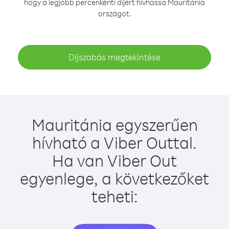
hogy a legjobb percenkénti díjért hívhassa Mauritánia
országot.
Díjszabás megtekintése
Mauritánia egyszerűen
hívható a Viber Outtal.
Ha van Viber Out
egyenlege, a következőket
teheti: