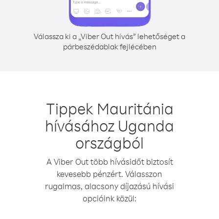
Válassza ki a „Viber Out hívás” lehetőséget a
párbeszédablak fejlécében
Tippek Mauritánia
hívásához Uganda
országból
A Viber Out több hívásidőt biztosít
kevesebb pénzért. Válasszon
rugalmas, alacsony díjazású hívási
opcióink közül: