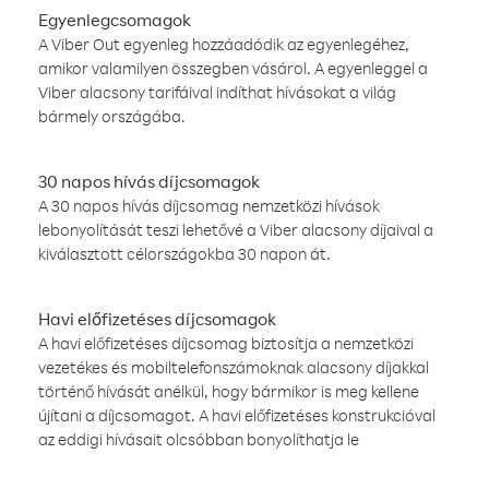
Egyenlegcsomagok
A Viber Out egyenleg hozzáadódik az egyenlegéhez,
amikor valamilyen összegben vásárol. A egyenleggel a
Viber alacsony tarifáival indíthat hívásokat a világ
bármely országába.
30 napos hívás díjcsomagok
A 30 napos hívás díjcsomag nemzetközi hívások
lebonyolítását teszi lehetővé a Viber alacsony díjaival a
kiválasztott célországokba 30 napon át.
Havi előfizetéses díjcsomagok
A havi előfizetéses díjcsomag biztosítja a nemzetközi
vezetékes és mobiltelefonszámoknak alacsony díjakkal
történő hívását anélkül, hogy bármikor is meg kellene
újítani a díjcsomagot. A havi előfizetéses konstrukcióval
az eddigi hívásait olcsóbban bonyolíthatja le