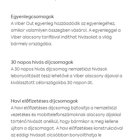
Egyenlegcsomagok
A Viber Out egyenleg hozzáadódik az egyenlegéhez,
amikor valamilyen összegben vásárol. A egyenleggel a
Viber alacsony tarifáival indíthat hívásokat a világ
bármely országába.
30 napos hívás díjcsomagok
A 30 napos hívás díjcsomag nemzetközi hívások
lebonyolítását teszi lehetővé a Viber alacsony díjaival a
kiválasztott célországokba 30 napon át.
Havi előfizetéses díjcsomagok
A havi előfizetéses díjcsomag biztosítja a nemzetközi
vezetékes és mobiltelefonszámoknak alacsony díjakkal
történő hívását anélkül, hogy bármikor is meg kellene
újítani a díjcsomagot. A havi előfizetéses konstrukcióval
az eddigi hívásait olcsóbban bonyolíthatja le