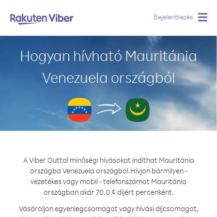
Bejelentkezés
Togg
navig
Hogyan hívható Mauritánia
Venezuela országból
A Viber Outtal minőségi hívásokat indíthat Mauritánia
országba Venezuela országból.
Hívjon bármilyen -
vezetékes vagy mobil - telefonszámot Mauritánia
országban akár 70.0 ¢ díjért percenként.
Vásároljon egyenlegcsomagot vagy hívási díjcsomagot,