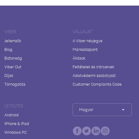
VIBER
VÁLLALAT
Jellemzők
A Viber névjegye
Blog
Márkaközpont
Biztonság
Állások
Viber Out
Feltételek és irányelvek
Díjak
Adatvédelmi szabályzat
Támogatás
Customer Complaints Code
LETÖLTÉS
Magyar
Android
iPhone & iPad
Windows PC