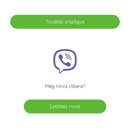
További országok
Még nincs Vibere?
Letöltés most