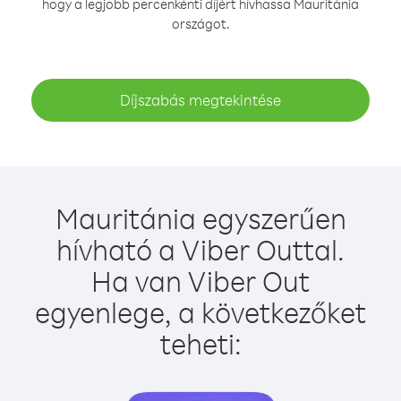
hogy a legjobb percenkénti díjért hívhassa Mauritánia
országot.
Díjszabás megtekintése
Mauritánia egyszerűen
hívható a Viber Outtal.
Ha van Viber Out
egyenlege, a következőket
teheti: