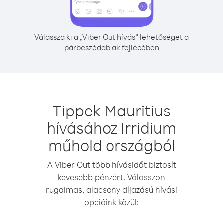
Válassza ki a „Viber Out hívás” lehetőséget a
párbeszédablak fejlécében
Tippek Mauritius
hívásához Irridium
műhold országból
A Viber Out több hívásidőt biztosít
kevesebb pénzért. Válasszon
rugalmas, alacsony díjazású hívási
opcióink közül: