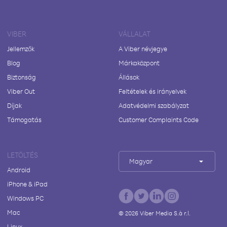
VIBER
VÁLLALAT
Jellemzők
A Viber névjegye
Blog
Márkaközpont
Biztonság
Állások
Viber Out
Feltételek és irányelvek
Díjak
Adatvédelmi szabályzat
Támogatás
Customer Complaints Code
LETÖLTÉS
Magyar
Android
iPhone & iPad
Windows PC
Mac
©
2026
Viber Media S.à r.l.
Linux