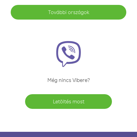
További országok
Még nincs Vibere?
Letöltés most