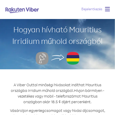
Bejelentkezés
Togg
navig
Hogyan hívható Mauritius
Irridium műhold országból
A Viber Outtal minőségi hívásokat indíthat Mauritius
országba Irridium műhold országból.
Hívjon bármilyen -
vezetékes vagy mobil - telefonszámot Mauritius
országban akár 18.5 ¢ díjért percenként.
Vásároljon egyenlegcsomagot vagy hívási díjcsomagot,