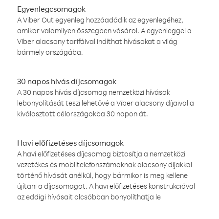
Egyenlegcsomagok
A Viber Out egyenleg hozzáadódik az egyenlegéhez,
amikor valamilyen összegben vásárol. A egyenleggel a
Viber alacsony tarifáival indíthat hívásokat a világ
bármely országába.
30 napos hívás díjcsomagok
A 30 napos hívás díjcsomag nemzetközi hívások
lebonyolítását teszi lehetővé a Viber alacsony díjaival a
kiválasztott célországokba 30 napon át.
Havi előfizetéses díjcsomagok
A havi előfizetéses díjcsomag biztosítja a nemzetközi
vezetékes és mobiltelefonszámoknak alacsony díjakkal
történő hívását anélkül, hogy bármikor is meg kellene
újítani a díjcsomagot. A havi előfizetéses konstrukcióval
az eddigi hívásait olcsóbban bonyolíthatja le