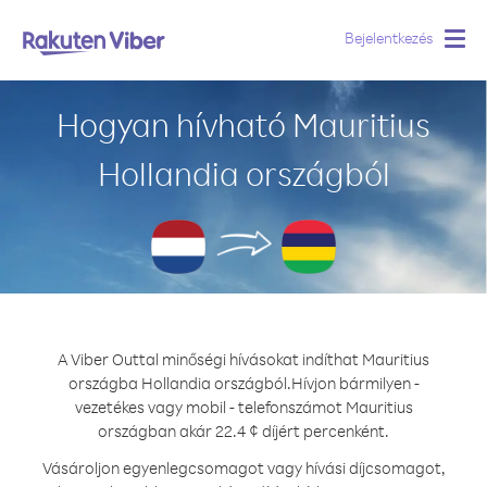
Bejelentkezés
Togg
navig
Hogyan hívható Mauritius
Hollandia országból
A Viber Outtal minőségi hívásokat indíthat Mauritius
országba Hollandia országból.
Hívjon bármilyen -
vezetékes vagy mobil - telefonszámot Mauritius
országban akár 22.4 ¢ díjért percenként.
Vásároljon egyenlegcsomagot vagy hívási díjcsomagot,