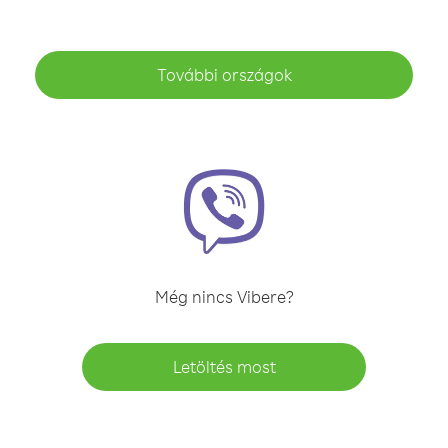
További országok
Még nincs Vibere?
Letöltés most