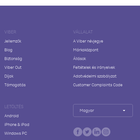
VIBER
VÁLLALAT
Jellemzők
A Viber névjegye
Blog
Márkaközpont
Biztonság
Állások
Viber Out
Feltételek és irányelvek
Díjak
Adatvédelmi szabályzat
Támogatás
Customer Complaints Code
LETÖLTÉS
Magyar
Android
iPhone & iPad
Windows PC