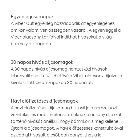
Egyenlegcsomagok
A Viber Out egyenleg hozzáadódik az egyenlegéhez,
amikor valamilyen összegben vásárol. A egyenleggel a
Viber alacsony tarifáival indíthat hívásokat a világ
bármely országába.
30 napos hívás díjcsomagok
A 30 napos hívás díjcsomag nemzetközi hívások
lebonyolítását teszi lehetővé a Viber alacsony díjaival a
kiválasztott célországokba 30 napon át.
Havi előfizetéses díjcsomagok
A havi előfizetéses díjcsomag biztosítja a nemzetközi
vezetékes és mobiltelefonszámoknak alacsony díjakkal
történő hívását anélkül, hogy bármikor is meg kellene
újítani a díjcsomagot. A havi előfizetéses konstrukcióval
az eddigi hívásait olcsóbban bonyolíthatja le