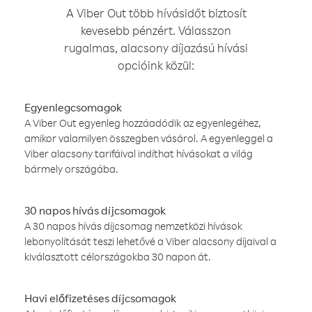
A Viber Out több hívásidőt biztosít
kevesebb pénzért. Válasszon
rugalmas, alacsony díjazású hívási
opcióink közül:
Egyenlegcsomagok
A Viber Out egyenleg hozzáadódik az egyenlegéhez,
amikor valamilyen összegben vásárol. A egyenleggel a
Viber alacsony tarifáival indíthat hívásokat a világ
bármely országába.
30 napos hívás díjcsomagok
A 30 napos hívás díjcsomag nemzetközi hívások
lebonyolítását teszi lehetővé a Viber alacsony díjaival a
kiválasztott célországokba 30 napon át.
Havi előfizetéses díjcsomagok