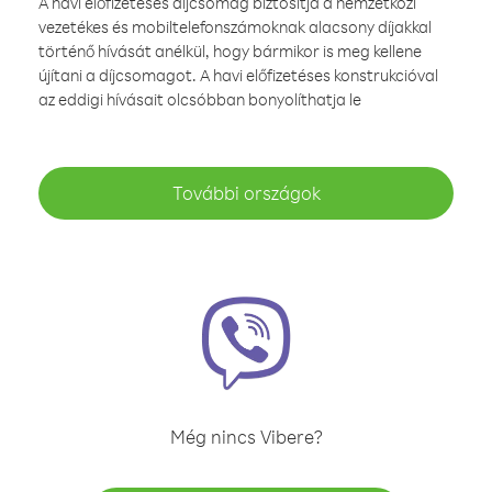
A havi előfizetéses díjcsomag biztosítja a nemzetközi
vezetékes és mobiltelefonszámoknak alacsony díjakkal
történő hívását anélkül, hogy bármikor is meg kellene
újítani a díjcsomagot. A havi előfizetéses konstrukcióval
az eddigi hívásait olcsóbban bonyolíthatja le
További országok
Még nincs Vibere?