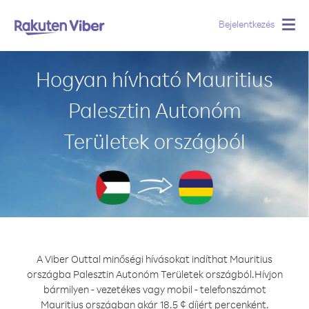
Bejelentkezés
Togg
navig
Hogyan hívható Mauritius
Palesztin Autonóm
Területek országból
A Viber Outtal minőségi hívásokat indíthat Mauritius
országba Palesztin Autonóm Területek országból.
Hívjon
bármilyen - vezetékes vagy mobil - telefonszámot
Mauritius országban akár 18.5 ¢ díjért percenként.