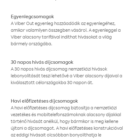
Egyenlegcsomagok
A Viber Out egyenleg hozzáadódik az egyenlegéhez,
amikor valamilyen összegben vásárol. A egyenleggel a
Viber alacsony tarifáival indíthat hívásokat a világ
bármely országába.
30 napos hívás díjcsomagok
A 30 napos hívás díjcsomag nemzetközi hívások
lebonyolítását teszi lehetővé a Viber alacsony díjaival a
kiválasztott célországokba 30 napon át.
Havi előfizetéses díjcsomagok
A havi előfizetéses díjcsomag biztosítja a nemzetközi
vezetékes és mobiltelefonszámoknak alacsony díjakkal
történő hívását anélkül, hogy bármikor is meg kellene
újítani a díjcsomagot. A havi előfizetéses konstrukcióval
az eddigi hívásait olcsóbban bonyolíthatja le