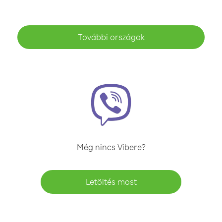
További országok
Még nincs Vibere?
Letöltés most