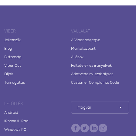
VIBER
VÁLLALAT
Jellemzők
A Viber névjegye
Blog
Márkaközpont
Biztonság
Állások
Viber Out
Feltételek és irányelvek
Díjak
Adatvédelmi szabályzat
Támogatás
Customer Complaints Code
LETÖLTÉS
Magyar
Android
iPhone & iPad
Windows PC