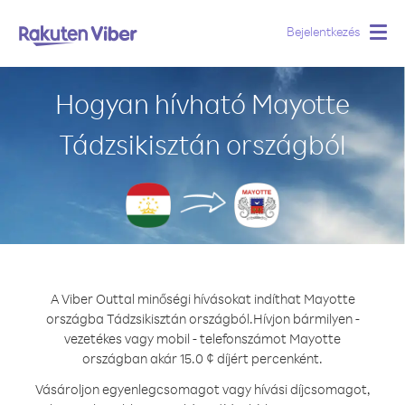
Bejelentkezés
Togg
navig
Hogyan hívható Mayotte
Tádzsikisztán országból
A Viber Outtal minőségi hívásokat indíthat Mayotte
országba Tádzsikisztán országból.
Hívjon bármilyen -
vezetékes vagy mobil - telefonszámot Mayotte
országban akár 15.0 ¢ díjért percenként.
Vásároljon egyenlegcsomagot vagy hívási díjcsomagot,