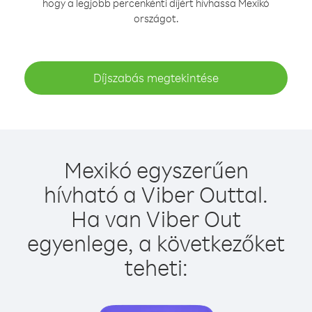
hogy a legjobb percenkénti díjért hívhassa Mexikó
országot.
Díjszabás megtekintése
Mexikó egyszerűen
hívható a Viber Outtal.
Ha van Viber Out
egyenlege, a következőket
teheti: