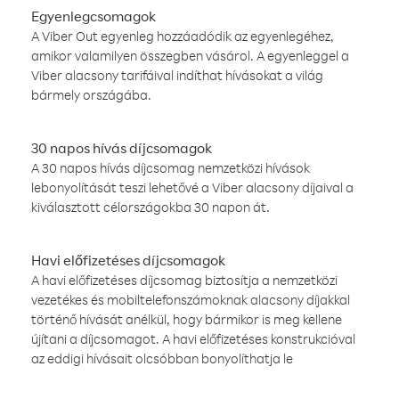
Egyenlegcsomagok
A Viber Out egyenleg hozzáadódik az egyenlegéhez,
amikor valamilyen összegben vásárol. A egyenleggel a
Viber alacsony tarifáival indíthat hívásokat a világ
bármely országába.
30 napos hívás díjcsomagok
A 30 napos hívás díjcsomag nemzetközi hívások
lebonyolítását teszi lehetővé a Viber alacsony díjaival a
kiválasztott célországokba 30 napon át.
Havi előfizetéses díjcsomagok
A havi előfizetéses díjcsomag biztosítja a nemzetközi
vezetékes és mobiltelefonszámoknak alacsony díjakkal
történő hívását anélkül, hogy bármikor is meg kellene
újítani a díjcsomagot. A havi előfizetéses konstrukcióval
az eddigi hívásait olcsóbban bonyolíthatja le