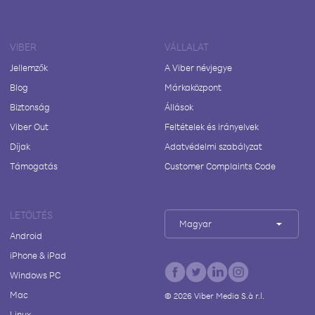
VIBER
VÁLLALAT
Jellemzők
A Viber névjegye
Blog
Márkaközpont
Biztonság
Állások
Viber Out
Feltételek és irányelvek
Díjak
Adatvédelmi szabályzat
Támogatás
Customer Complaints Code
LETÖLTÉS
Magyar
Android
iPhone & iPad
Windows PC
Mac
©
2026
Viber Media S.à r.l.
Linux