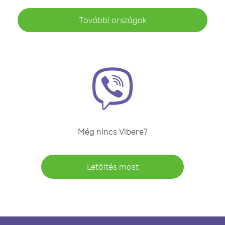
További országok
Még nincs Vibere?
Letöltés most