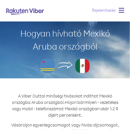
Bejelentkezés
Togg
navig
Hogyan hívható Mexikó
Aruba országból
A Viber Outtal minőségi hívásokat indíthat Mexikó
országba Aruba országból.
Hívjon bármilyen - vezetékes
vagy mobil - telefonszámot Mexikó országban akár 1.2 ¢
díjért percenként.
Vásároljon egyenlegcsomagot vagy hívási díjcsomagot,