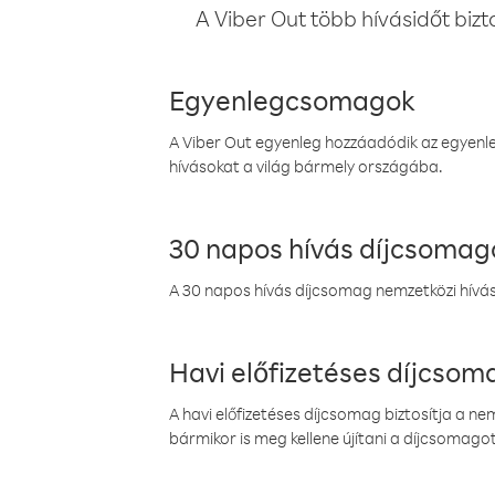
A Viber Out több hívásidőt bizt
Egyenlegcsomagok
A Viber Out egyenleg hozzáadódik az egyenleg
hívásokat a világ bármely országába.
30 napos hívás díjcsomag
A 30 napos hívás díjcsomag nemzetközi híváso
Havi előfizetéses díjcso
A havi előfizetéses díjcsomag biztosítja a n
bármikor is meg kellene újítani a díjcsomagot