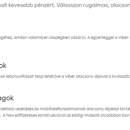
osít kevesebb pénzért. Válasszon rugalmas, alacsony
éhez, amikor valamilyen összegben vásárol. A egyenleggel a Viber a
ok
k lebonyolítását teszi lehetővé a Viber alacsony díjaival a kiválas
magok
emzetközi vezetékes és mobiltelefonszámoknak alacsony díjakkal törté
. A havi előfizetéses konstrukcióval az eddigi hívásait olcsóbban bony