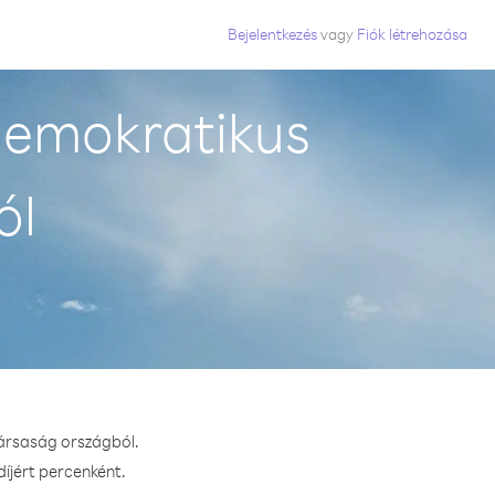
Bejelentkezés
vagy
Fiók létrehozása
Demokratikus
ól
társaság országból.
díjért percenként.