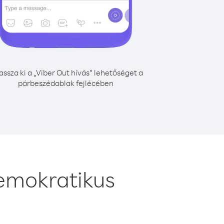
assza ki a „Viber Out hívás” lehetőséget a
párbeszédablak fejlécében
emokratikus