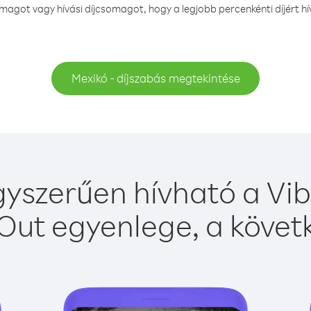
agot vagy hívási díjcsomagot, hogy a legjobb percenkénti díjért h
Mexikó - díjszabás megtekintése
yszerűen hívható a Vib
Out egyenlege, a követk