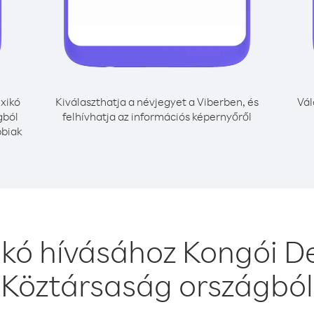
xikó
Kiválaszthatja a névjegyet a Viberben, és
Vál
gból
felhívhatja az információs képernyőről
bbiak
ikó hívásához Kongói D
Köztársaság országból