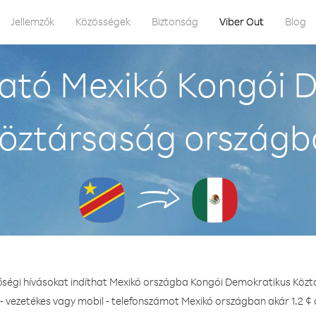
Jellemzők
Közösségek
Biztonság
Viber Out
Blog
ató Mexikó Kongói 
öztársaság országb
őségi hívásokat indíthat Mexikó országba Kongói Demokratikus Köz
- vezetékes vagy mobil - telefonszámot Mexikó országban akár 1.2 ¢ 