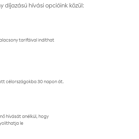
 díjazású hívási opcióink közül:
lacsony tarifáival indíthat
ztott célországokba 30 napon át.
nő hívását anélkül, hogy
olíthatja le