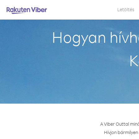
Letöltés
Hogyan hívh
K
A Viber Outtal min
Hívjon bármilyen 