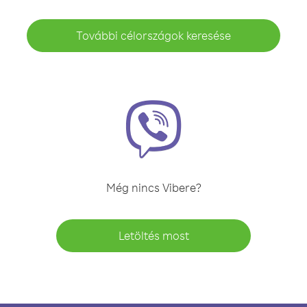
További célországok keresése
Még nincs Vibere?
Letöltés most