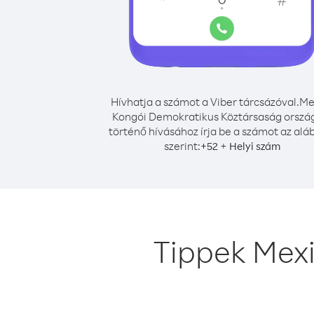
Hívhatja a számot a Viber tárcsázóval.
Me
Kongói Demokratikus Köztársaság orszá
történő hívásához írja be a számot az alá
szerint:
+
+
52
Helyi szám
Tippek Mex