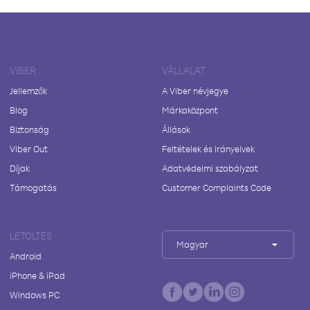
VIBER
VÁLLALAT
Jellemzők
A Viber névjegye
Blog
Márkaközpont
Biztonság
Állások
Viber Out
Feltételek és irányelvek
Díjak
Adatvédelmi szabályzat
Támogatás
Customer Complaints Code
LETÖLTÉS
Magyar
Android
iPhone & iPad
Windows PC