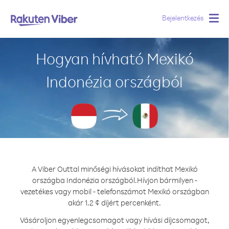
Bejelentkezés
Togg
navig
Hogyan hívható Mexikó
Indonézia országból
A Viber Outtal minőségi hívásokat indíthat Mexikó
országba Indonézia országból.
Hívjon bármilyen -
vezetékes vagy mobil - telefonszámot Mexikó országban
akár 1.2 ¢ díjért percenként.
Vásároljon egyenlegcsomagot vagy hívási díjcsomagot,