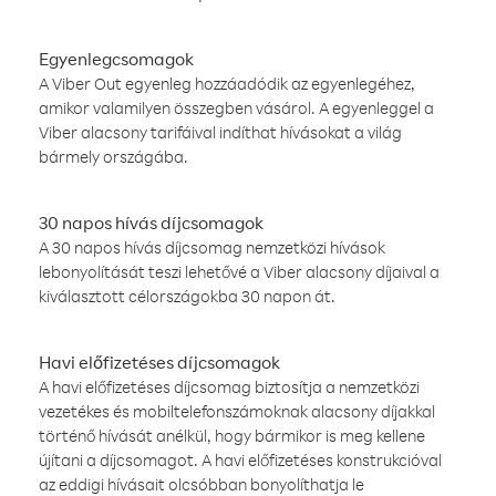
Egyenlegcsomagok
A Viber Out egyenleg hozzáadódik az egyenlegéhez,
amikor valamilyen összegben vásárol. A egyenleggel a
Viber alacsony tarifáival indíthat hívásokat a világ
bármely országába.
30 napos hívás díjcsomagok
A 30 napos hívás díjcsomag nemzetközi hívások
lebonyolítását teszi lehetővé a Viber alacsony díjaival a
kiválasztott célországokba 30 napon át.
Havi előfizetéses díjcsomagok
A havi előfizetéses díjcsomag biztosítja a nemzetközi
vezetékes és mobiltelefonszámoknak alacsony díjakkal
történő hívását anélkül, hogy bármikor is meg kellene
újítani a díjcsomagot. A havi előfizetéses konstrukcióval
az eddigi hívásait olcsóbban bonyolíthatja le