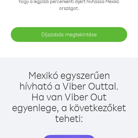
hogy a legjobb percenkénti díjért hívhassa Mexikó
országot.
Díjszabás megtekintése
Mexikó egyszerűen
hívható a Viber Outtal.
Ha van Viber Out
egyenlege, a következőket
teheti: