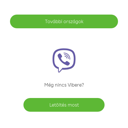
További országok
Még nincs Vibere?
Letöltés most