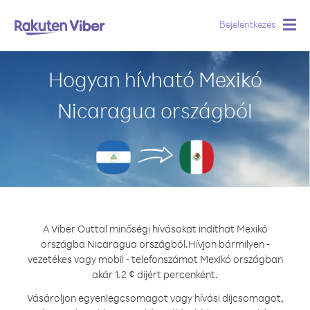
Bejelentkezés
Togg
navig
Hogyan hívható Mexikó
Nicaragua országból
A Viber Outtal minőségi hívásokat indíthat Mexikó
országba Nicaragua országból.
Hívjon bármilyen -
vezetékes vagy mobil - telefonszámot Mexikó országban
akár 1.2 ¢ díjért percenként.
Vásároljon egyenlegcsomagot vagy hívási díjcsomagot,