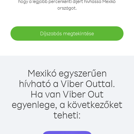
hogy a legjobb percenkénti díjért hívhassa Mexikó
országot.
Díjszabás megtekintése
Mexikó egyszerűen
hívható a Viber Outtal.
Ha van Viber Out
egyenlege, a következőket
teheti: