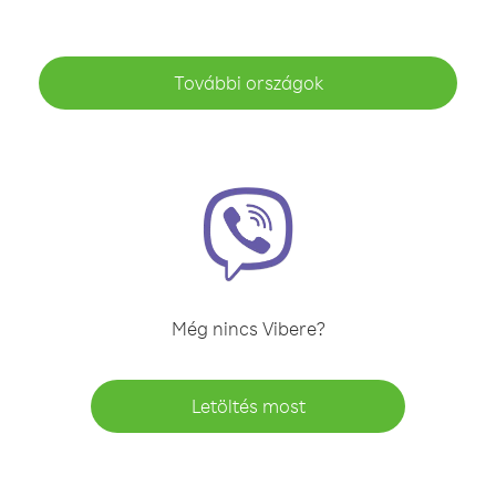
További országok
Még nincs Vibere?
Letöltés most