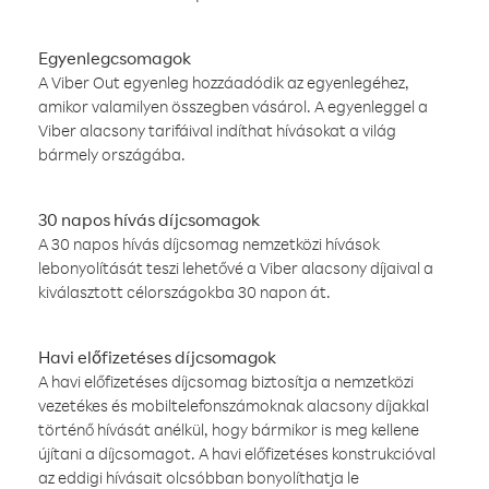
Egyenlegcsomagok
A Viber Out egyenleg hozzáadódik az egyenlegéhez,
amikor valamilyen összegben vásárol. A egyenleggel a
Viber alacsony tarifáival indíthat hívásokat a világ
bármely országába.
30 napos hívás díjcsomagok
A 30 napos hívás díjcsomag nemzetközi hívások
lebonyolítását teszi lehetővé a Viber alacsony díjaival a
kiválasztott célországokba 30 napon át.
Havi előfizetéses díjcsomagok
A havi előfizetéses díjcsomag biztosítja a nemzetközi
vezetékes és mobiltelefonszámoknak alacsony díjakkal
történő hívását anélkül, hogy bármikor is meg kellene
újítani a díjcsomagot. A havi előfizetéses konstrukcióval
az eddigi hívásait olcsóbban bonyolíthatja le