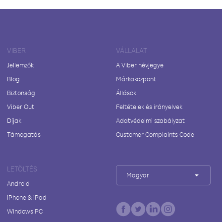
VIBER
VÁLLALAT
Jellemzők
A Viber névjegye
Blog
Márkaközpont
Biztonság
Állások
Viber Out
Feltételek és irányelvek
Díjak
Adatvédelmi szabályzat
Támogatás
Customer Complaints Code
LETÖLTÉS
Magyar
Android
iPhone & iPad
Windows PC