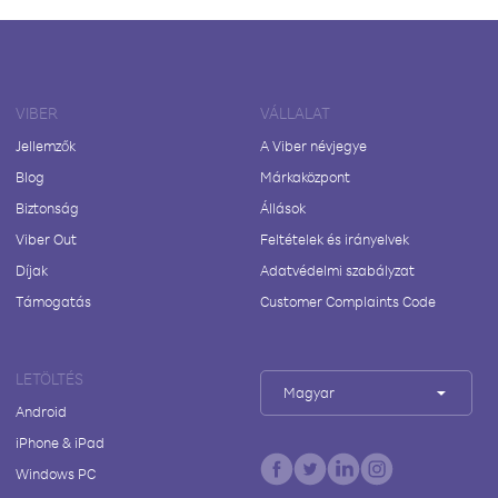
VIBER
VÁLLALAT
Jellemzők
A Viber névjegye
Blog
Márkaközpont
Biztonság
Állások
Viber Out
Feltételek és irányelvek
Díjak
Adatvédelmi szabályzat
Támogatás
Customer Complaints Code
LETÖLTÉS
Magyar
Android
iPhone & iPad
Windows PC