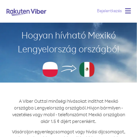
Bejelentkezés
Togg
navig
Hogyan hívható Mexikó
Lengyelország országból
A Viber Outtal minőségi hívásokat indíthat Mexikó
országba Lengyelország országból.
Hívjon bármilyen -
vezetékes vagy mobil - telefonszámot Mexikó országban
akár 1.5 ¢ díjért percenként.
Vásároljon egyenlegcsomagot vagy hívási díjcsomagot,