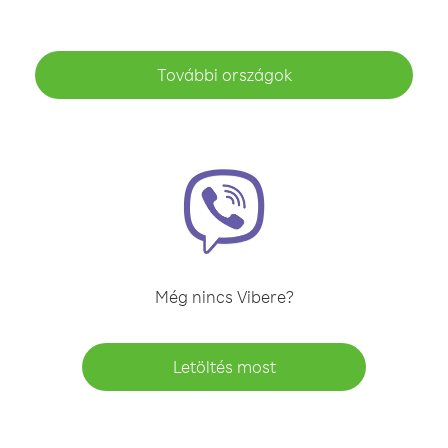
További országok
Még nincs Vibere?
Letöltés most