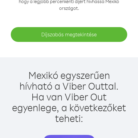
hogy a legjobb percenkénti díjért hívhassa Mexikó
országot.
Díjszabás megtekintése
Mexikó egyszerűen
hívható a Viber Outtal.
Ha van Viber Out
egyenlege, a következőket
teheti: