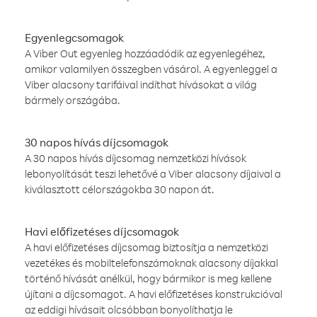
Egyenlegcsomagok
A Viber Out egyenleg hozzáadódik az egyenlegéhez,
amikor valamilyen összegben vásárol. A egyenleggel a
Viber alacsony tarifáival indíthat hívásokat a világ
bármely országába.
30 napos hívás díjcsomagok
A 30 napos hívás díjcsomag nemzetközi hívások
lebonyolítását teszi lehetővé a Viber alacsony díjaival a
kiválasztott célországokba 30 napon át.
Havi előfizetéses díjcsomagok
A havi előfizetéses díjcsomag biztosítja a nemzetközi
vezetékes és mobiltelefonszámoknak alacsony díjakkal
történő hívását anélkül, hogy bármikor is meg kellene
újítani a díjcsomagot. A havi előfizetéses konstrukcióval
az eddigi hívásait olcsóbban bonyolíthatja le