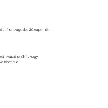
ztott célországokba 30 napon át.
nő hívását anélkül, hogy
olíthatja le