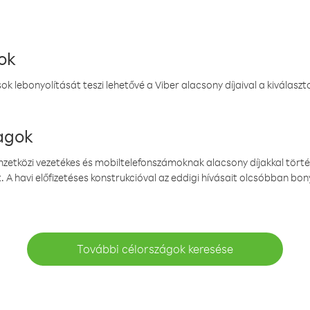
ok
k lebonyolítását teszi lehetővé a Viber alacsony díjaival a kiválas
magok
emzetközi vezetékes és mobiltelefonszámoknak alacsony díjakkal törté
. A havi előfizetéses konstrukcióval az eddigi hívásait olcsóbban bony
További célországok keresése