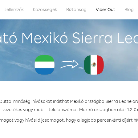
Jellemzők
Közösségek
Biztonság
Viber Out
Blog
tó Mexikó Sierra Le
 Outtal minőségi hívásokat indíthat Mexikó országba Sierra Leone or
- vezetékes vagy mobil - telefonszámot Mexikó országban akár 1.2 ¢ 
agot vagy hívási díjcsomagot, hogy a legjobb percenkénti díjért h