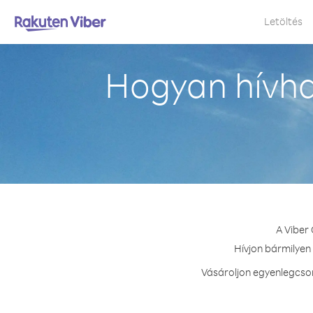
Letöltés
Hogyan hívha
A Viber
Hívjon bármilyen 
Vásároljon egyenlegcsom