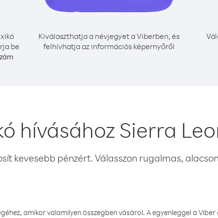
xikó
Kiválaszthatja a névjegyet a Viberben, és
Vál
rja be
felhívhatja az információs képernyőről
szám
ó hívásához Sierra Le
osít kevesebb pénzért. Válasszon rugalmas, alacsony
éhez, amikor valamilyen összegben vásárol. A egyenleggel a Viber a