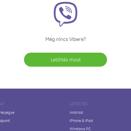
Még nincs Vibere?
Letöltés most
LAT
LETÖLTÉS
 névjegye
Android
özpont
iPhone & iPad
Windows PC