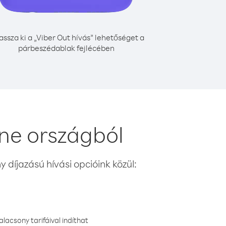
assza ki a „Viber Out hívás” lehetőséget a
párbeszédablak fejlécében
one országból
 díjazású hívási opcióink közül:
lacsony tarifáival indíthat