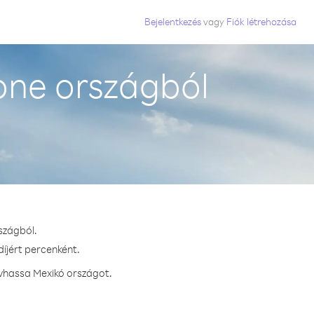
Bejelentkezés
vagy
Fiók létrehozása
one országból
szágból.
díjért percenként.
ívhassa Mexikó országot.