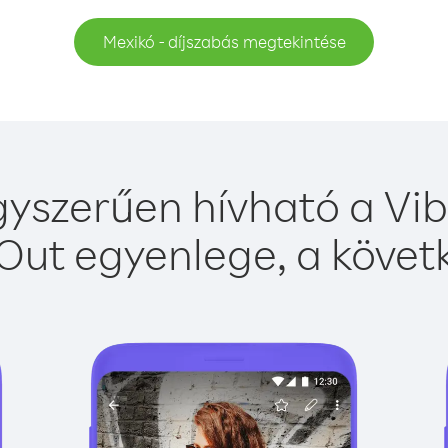
Mexikó - díjszabás megtekintése
yszerűen hívható a Vib
Out egyenlege, a követk