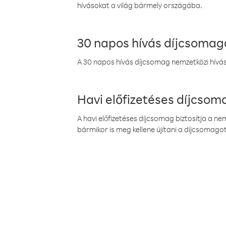
hívásokat a világ bármely országába.
30 napos hívás díjcsomag
A 30 napos hívás díjcsomag nemzetközi híváso
Havi előfizetéses díjcso
A havi előfizetéses díjcsomag biztosítja a n
bármikor is meg kellene újítani a díjcsomagot