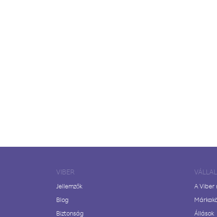
VIBER
VÁLLA
Jellemzők
A Viber
Blog
Márkak
Biztonság
Állások