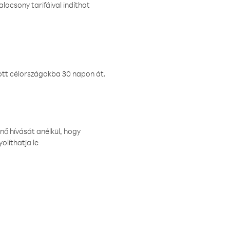
lacsony tarifáival indíthat
ztott célországokba 30 napon át.
nő hívását anélkül, hogy
olíthatja le