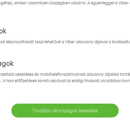
éhez, amikor valamilyen összegben vásárol. A egyenleggel a Viber a
ok
k lebonyolítását teszi lehetővé a Viber alacsony díjaival a kiválas
magok
emzetközi vezetékes és mobiltelefonszámoknak alacsony díjakkal törté
. A havi előfizetéses konstrukcióval az eddigi hívásait olcsóbban bony
További célországok keresése