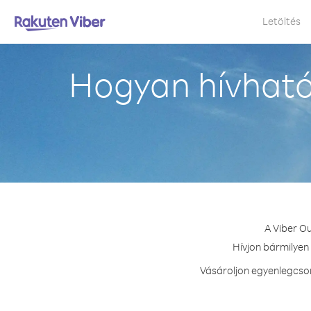
Letöltés
Hogyan hívható
A Viber O
Hívjon bármilyen 
Vásároljon egyenlegcsom