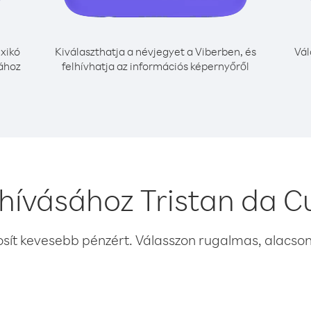
xikó
Kiválaszthatja a névjegyet a Viberben, és
Vál
sához
felhívhatja az információs képernyőről
hívásához Tristan da 
osít kevesebb pénzért. Válasszon rugalmas, alacsony