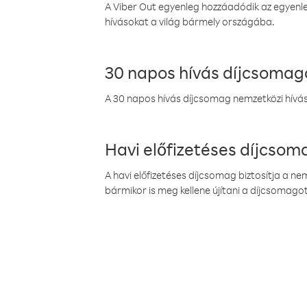
A Viber Out egyenleg hozzáadódik az egyenleg
hívásokat a világ bármely országába.
30 napos hívás díjcsomag
A 30 napos hívás díjcsomag nemzetközi híváso
Havi előfizetéses díjcso
A havi előfizetéses díjcsomag biztosítja a n
bármikor is meg kellene újítani a díjcsomagot