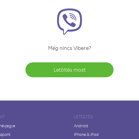
Még nincs Vibere?
Letöltés most
LAT
LETÖLTÉS
 névjegye
Android
özpont
iPhone & iPad