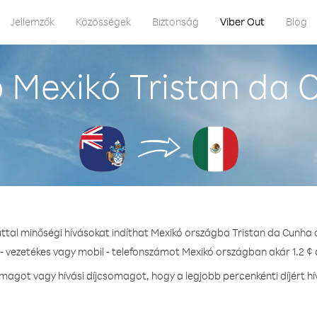
Jellemzők
Közösségek
Biztonság
Viber Out
Blog
 Mexikó Tristan da 
uttal minőségi hívásokat indíthat Mexikó országba Tristan da Cunha 
- vezetékes vagy mobil - telefonszámot Mexikó országban akár 1.2 ¢ 
agot vagy hívási díjcsomagot, hogy a legjobb percenkénti díjért h