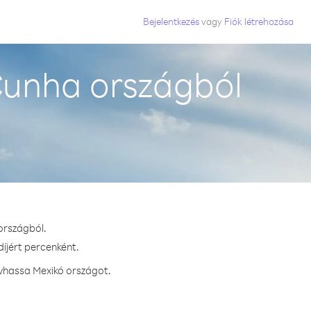
Bejelentkezés
vagy
Fiók létrehozása
Cunha országból
országból.
díjért percenként.
ívhassa Mexikó országot.