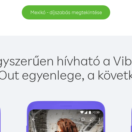
Mexikó - díjszabás megtekintése
yszerűen hívható a Vib
Out egyenlege, a követk