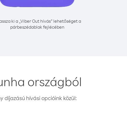
assza ki a „Viber Out hívás” lehetőséget a
párbeszédablak fejlécében
Cunha országból
 díjazású hívási opcióink közül: