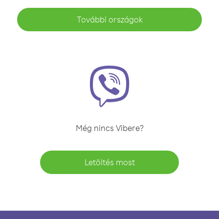
További országok
Még nincs Vibere?
Letöltés most