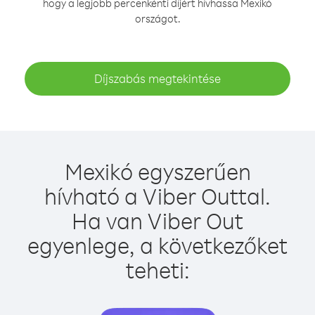
hogy a legjobb percenkénti díjért hívhassa Mexikó
országot.
Díjszabás megtekintése
Mexikó egyszerűen
hívható a Viber Outtal.
Ha van Viber Out
egyenlege, a következőket
teheti: