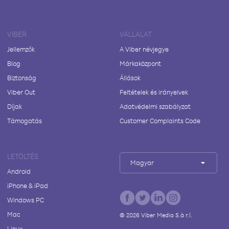
VIBER
VÁLLALAT
Jellemzők
A Viber névjegye
Blog
Márkaközpont
Biztonság
Állások
Viber Out
Feltételek és irányelvek
Díjak
Adatvédelmi szabályzat
Támogatás
Customer Complaints Code
LETÖLTÉS
Magyar
Android
iPhone & iPad
Windows PC
Mac
©
2026
Viber Media S.à r.l.
Linux