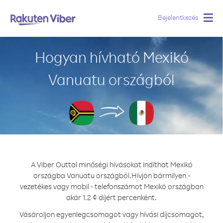
Bejelentkezés
Togg
navig
Hogyan hívható Mexikó
Vanuatu országból
A Viber Outtal minőségi hívásokat indíthat Mexikó
országba Vanuatu országból.
Hívjon bármilyen -
vezetékes vagy mobil - telefonszámot Mexikó országban
akár 1.2 ¢ díjért percenként.
Vásároljon egyenlegcsomagot vagy hívási díjcsomagot,