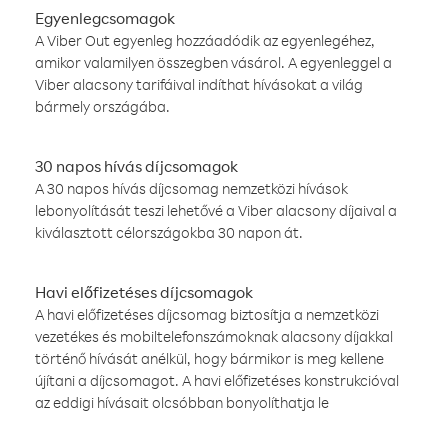
Egyenlegcsomagok
A Viber Out egyenleg hozzáadódik az egyenlegéhez,
amikor valamilyen összegben vásárol. A egyenleggel a
Viber alacsony tarifáival indíthat hívásokat a világ
bármely országába.
30 napos hívás díjcsomagok
A 30 napos hívás díjcsomag nemzetközi hívások
lebonyolítását teszi lehetővé a Viber alacsony díjaival a
kiválasztott célországokba 30 napon át.
Havi előfizetéses díjcsomagok
A havi előfizetéses díjcsomag biztosítja a nemzetközi
vezetékes és mobiltelefonszámoknak alacsony díjakkal
történő hívását anélkül, hogy bármikor is meg kellene
újítani a díjcsomagot. A havi előfizetéses konstrukcióval
az eddigi hívásait olcsóbban bonyolíthatja le