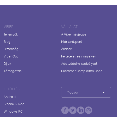
VIBER
VÁLLALAT
Jellemzők
A Viber névjegye
Blog
Márkaközpont
Biztonság
Állások
Viber Out
Feltételek és irányelvek
Díjak
Adatvédelmi szabályzat
Támogatás
Customer Complaints Code
LETÖLTÉS
Magyar
Android
iPhone & iPad
Windows PC