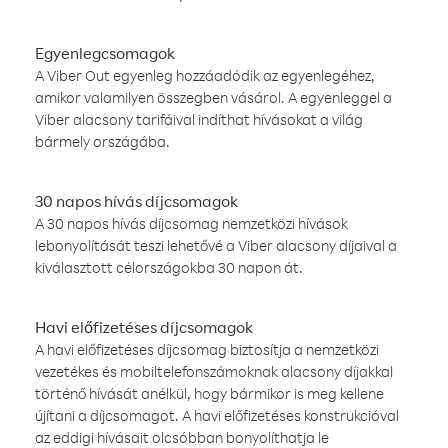
Egyenlegcsomagok
A Viber Out egyenleg hozzáadódik az egyenlegéhez,
amikor valamilyen összegben vásárol. A egyenleggel a
Viber alacsony tarifáival indíthat hívásokat a világ
bármely országába.
30 napos hívás díjcsomagok
A 30 napos hívás díjcsomag nemzetközi hívások
lebonyolítását teszi lehetővé a Viber alacsony díjaival a
kiválasztott célországokba 30 napon át.
Havi előfizetéses díjcsomagok
A havi előfizetéses díjcsomag biztosítja a nemzetközi
vezetékes és mobiltelefonszámoknak alacsony díjakkal
történő hívását anélkül, hogy bármikor is meg kellene
újítani a díjcsomagot. A havi előfizetéses konstrukcióval
az eddigi hívásait olcsóbban bonyolíthatja le