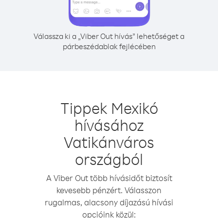
Válassza ki a „Viber Out hívás” lehetőséget a
párbeszédablak fejlécében
Tippek Mexikó
hívásához
Vatikánváros
országból
A Viber Out több hívásidőt biztosít
kevesebb pénzért. Válasszon
rugalmas, alacsony díjazású hívási
opcióink közül: