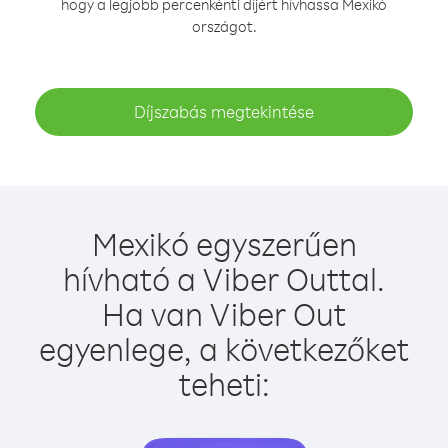
hogy a legjobb percenkénti díjért hívhassa Mexikó
országot.
Díjszabás megtekintése
Mexikó egyszerűen
hívható a Viber Outtal.
Ha van Viber Out
egyenlege, a következőket
teheti: