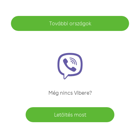
További országok
Még nincs Vibere?
Letöltés most