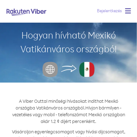
Bejelentkezés
Togg
navig
Hogyan hívható Mexikó
Vatikánváros országból
A Viber Outtal minőségi hívásokat indíthat Mexikó
országba Vatikánváros országból.
Hívjon bármilyen -
vezetékes vagy mobil - telefonszámot Mexikó országban
akár 1.2 ¢ díjért percenként.
Vásároljon egyenlegcsomagot vagy hívási díjcsomagot,