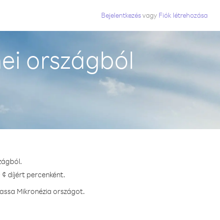
Bejelentkezés
vagy
Fiók létrehozása
ei országból
zágból.
¢ díjért percenként.
hassa Mikronézia országot.