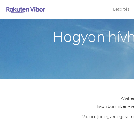
Letöltés
Hogyan hívh
A Vibe
Hívjon bármilyen - 
Vásároljon egyenlegcsomag