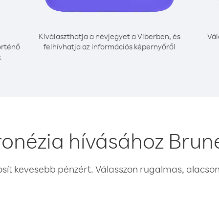
Kiválaszthatja a névjegyet a Viberben, és
Vál
örténő
felhívhatja az információs képernyőről
k
ronézia hívásához Brune
osít kevesebb pénzért. Válasszon rugalmas, alacsony