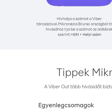
Hívhatja a számot a Viber
tárcsázóval.
Mikronézia Brunei országból t
hívásához írja be a számot az alábbia
szerint:
+
+
691
Helyi szám
Tippek Mik
A Viber Out több hívásidőt bizt
Egyenlegcsomagok