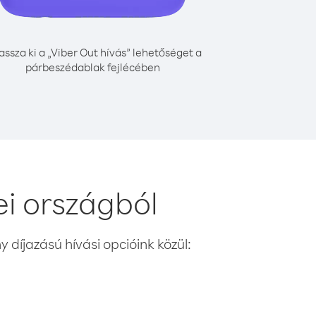
assza ki a „Viber Out hívás” lehetőséget a
párbeszédablak fejlécében
i országból
 díjazású hívási opcióink közül: