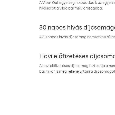
A Viber Out egyenleg hozzáadódik az egyenleg
hívásokat a világ bármely országába.
30 napos hívás díjcsomag
A 30 napos hívás díjcsomag nemzetközi híváso
Havi előfizetéses díjcso
A havi előfizetéses díjcsomag biztosítja a n
bármikor is meg kellene újítani a díjcsomagot