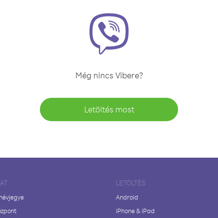
Még nincs Vibere?
Letöltés most
LAT
LETÖLTÉS
 névjegye
Android
özpont
iPhone & iPad