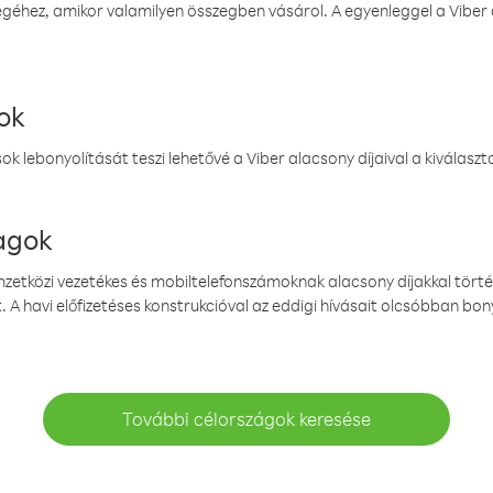
éhez, amikor valamilyen összegben vásárol. A egyenleggel a Viber a
ok
k lebonyolítását teszi lehetővé a Viber alacsony díjaival a kiválas
magok
emzetközi vezetékes és mobiltelefonszámoknak alacsony díjakkal törté
. A havi előfizetéses konstrukcióval az eddigi hívásait olcsóbban bony
További célországok keresése