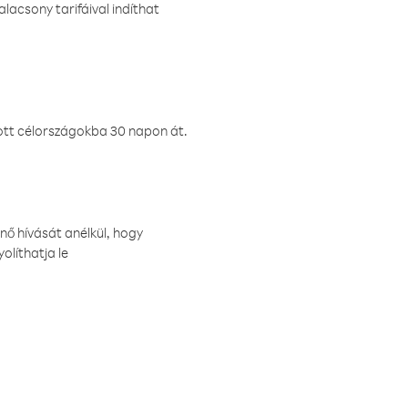
lacsony tarifáival indíthat
ztott célországokba 30 napon át.
nő hívását anélkül, hogy
olíthatja le