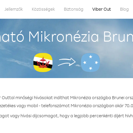
Jellemzők
Közösségek
Biztonság
Viber Out
Blog
ató Mikronézia Brun
r Outtal minőségi hívásokat indíthat Mikronézia országba Brunei ors
vezetékes vagy mobil - telefonszámot Mikronézia országban akár 70.0 
ot vagy hívási díjcsomagot, hogy a legjobb percenkénti díjért hív