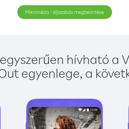
Mikronézia - díjszabás megtekintése
egyszerűen hívható a V
Out egyenlege, a követk