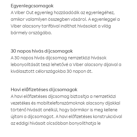
Egyenlegcsomagok
A Viber Out egyenleg hozzáadódik az egyenlegéhez,
amikor valamilyen összegben vásárol. A egyenleggel a
Viber alacsony tarifáival indíthat hívásokat a világ
bármely országába.
30 napos hívás díjcsomagok
A 30 napos hívás díjcsomag nemzetközi hívások
lebonyolítását teszi lehetővé a Viber alacsony díjaival a
kiválasztott célországokba 30 napon át.
Havi előfizetéses díjcsomagok
A havi előfizetéses díjcsomag biztosítja a nemzetközi
vezetékes és mobiltelefonszámoknak alacsony díjakkal
történő hívását anélkül, hogy bármikor is meg kellene
újítani a díjcsomagot. A havi előfizetéses konstrukcióval
az eddigi hívásait olcsóbban bonyolíthatja le