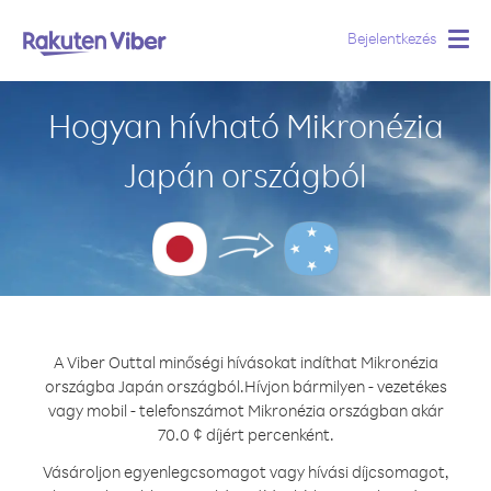
Bejelentkezés
Togg
navig
Hogyan hívható Mikronézia
Japán országból
A Viber Outtal minőségi hívásokat indíthat Mikronézia
országba Japán országból.
Hívjon bármilyen - vezetékes
vagy mobil - telefonszámot Mikronézia országban akár
70.0 ¢ díjért percenként.
Vásároljon egyenlegcsomagot vagy hívási díjcsomagot,