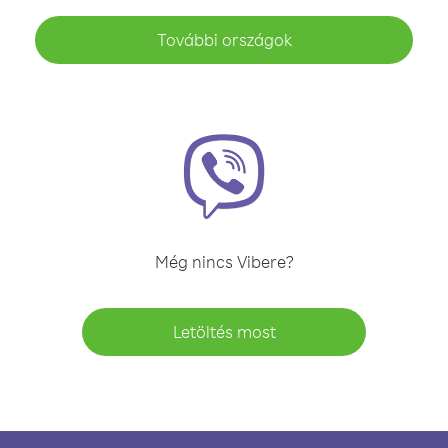
További országok
Még nincs Vibere?
Letöltés most