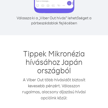
Válassza ki a „Viber Out hívás” lehetőséget a
párbeszédablak fejlécében
Tippek Mikronézia
hívásához Japán
országból
A Viber Out több hívásidőt biztosít
kevesebb pénzért. Válasszon
rugalmas, alacsony díjazású hívási
opcióink közül: