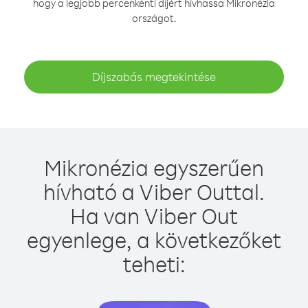
hogy a legjobb percenkénti díjért hívhassa Mikronézia
országot.
Díjszabás megtekintése
Mikronézia egyszerűen
hívható a Viber Outtal.
Ha van Viber Out
egyenlege, a következőket
teheti: