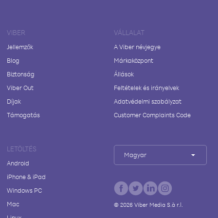
VIBER
VÁLLALAT
Jellemzők
A Viber névjegye
Blog
Márkaközpont
Biztonság
Állások
Viber Out
Feltételek és irányelvek
Díjak
Adatvédelmi szabályzat
Támogatás
Customer Complaints Code
LETÖLTÉS
Magyar
Android
iPhone & iPad
Windows PC
Mac
©
2026
Viber Media S.à r.l.
Linux