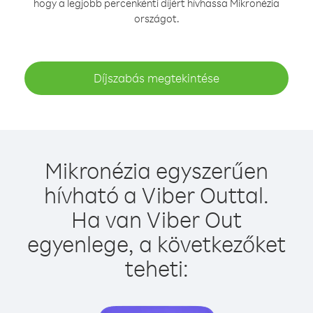
hogy a legjobb percenkénti díjért hívhassa Mikronézia
országot.
Díjszabás megtekintése
Mikronézia egyszerűen
hívható a Viber Outtal.
Ha van Viber Out
egyenlege, a következőket
teheti: