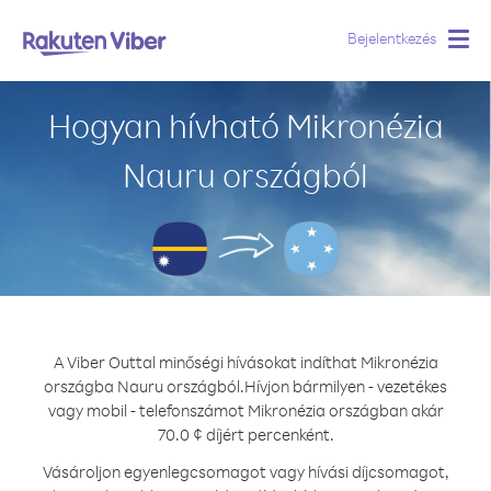
Bejelentkezés
Togg
navig
Hogyan hívható Mikronézia
Nauru országból
A Viber Outtal minőségi hívásokat indíthat Mikronézia
országba Nauru országból.
Hívjon bármilyen - vezetékes
vagy mobil - telefonszámot Mikronézia országban akár
70.0 ¢ díjért percenként.
Vásároljon egyenlegcsomagot vagy hívási díjcsomagot,