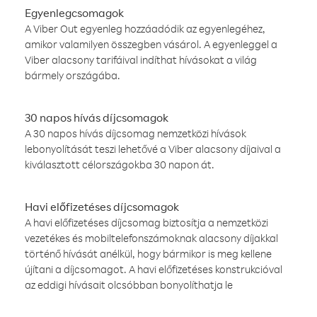
Egyenlegcsomagok
A Viber Out egyenleg hozzáadódik az egyenlegéhez,
amikor valamilyen összegben vásárol. A egyenleggel a
Viber alacsony tarifáival indíthat hívásokat a világ
bármely országába.
30 napos hívás díjcsomagok
A 30 napos hívás díjcsomag nemzetközi hívások
lebonyolítását teszi lehetővé a Viber alacsony díjaival a
kiválasztott célországokba 30 napon át.
Havi előfizetéses díjcsomagok
A havi előfizetéses díjcsomag biztosítja a nemzetközi
vezetékes és mobiltelefonszámoknak alacsony díjakkal
történő hívását anélkül, hogy bármikor is meg kellene
újítani a díjcsomagot. A havi előfizetéses konstrukcióval
az eddigi hívásait olcsóbban bonyolíthatja le