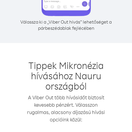
Válassza ki a „Viber Out hívás” lehetőséget a
párbeszédablak fejlécében
Tippek Mikronézia
hívásához Nauru
országból
A Viber Out több hívásidőt biztosít
kevesebb pénzért. Válasszon
rugalmas, alacsony díjazású hívási
opcióink közül: