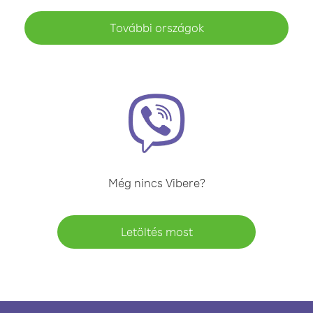
További országok
Még nincs Vibere?
Letöltés most