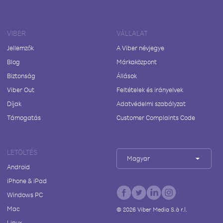
VIBER
VÁLLALAT
Jellemzők
A Viber névjegye
Blog
Márkaközpont
Biztonság
Állások
Viber Out
Feltételek és irányelvek
Díjak
Adatvédelmi szabályzat
Támogatás
Customer Complaints Code
LETÖLTÉS
Magyar
Android
iPhone & iPad
Windows PC
Mac
©
2026
Viber Media S.à r.l.
Linux