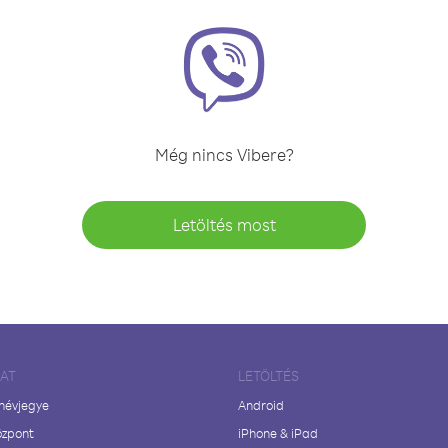
Még nincs Vibere?
Letöltés most
LAT
LETÖLTÉS
 névjegye
Android
özpont
iPhone & iPad