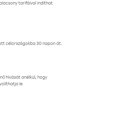
lacsony tarifáival indíthat
ztott célországokba 30 napon át.
nő hívását anélkül, hogy
olíthatja le