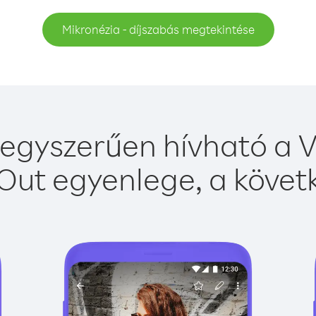
Mikronézia - díjszabás megtekintése
egyszerűen hívható a V
Out egyenlege, a követk