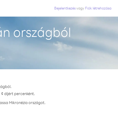
Bejelentkezés
vagy
Fiók létrehozása
n országból
zágból.
¢ díjért percenként.
hassa Mikronézia országot.