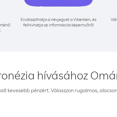
Kiválaszthatja a névjegyet a Viberben, és
Vál
örténő
felhívhatja az információs képernyőről
k
ronézia hívásához Omá
osít kevesebb pénzért. Válasszon rugalmas, alacsony