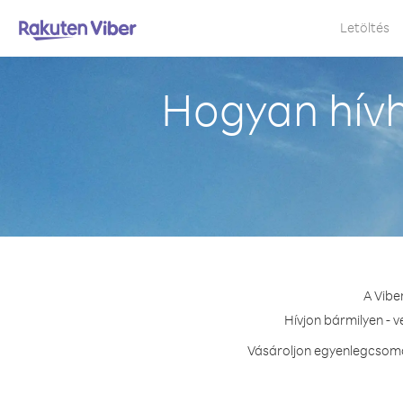
Letöltés
Hogyan hív
A Vibe
Hívjon bármilyen - 
Vásároljon egyenlegcsomag