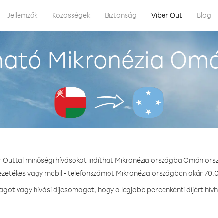
Jellemzők
Közösségek
Biztonság
Viber Out
Blog
ható Mikronézia Omá
r Outtal minőségi hívásokat indíthat Mikronézia országba Omán ors
vezetékes vagy mobil - telefonszámot Mikronézia országban akár 70.0 
ot vagy hívási díjcsomagot, hogy a legjobb percenkénti díjért hív