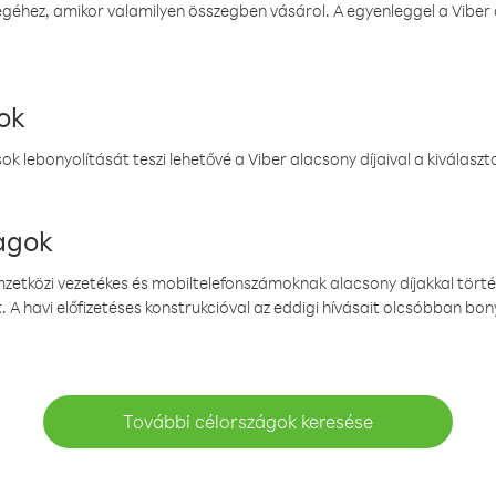
éhez, amikor valamilyen összegben vásárol. A egyenleggel a Viber a
ok
k lebonyolítását teszi lehetővé a Viber alacsony díjaival a kiválas
magok
emzetközi vezetékes és mobiltelefonszámoknak alacsony díjakkal törté
. A havi előfizetéses konstrukcióval az eddigi hívásait olcsóbban bony
További célországok keresése