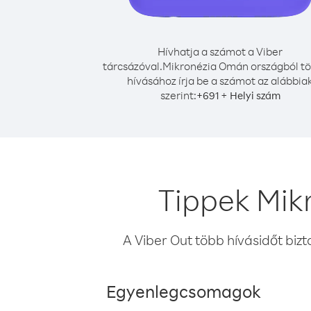
Hívhatja a számot a Viber
tárcsázóval.
Mikronézia Omán országból t
hívásához írja be a számot az alábbia
szerint:
+
+
691
Helyi szám
Tippek Mik
A Viber Out több hívásidőt bizt
Egyenlegcsomagok