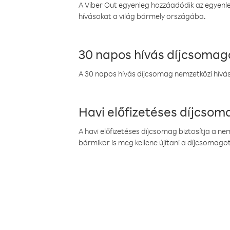
A Viber Out egyenleg hozzáadódik az egyenleg
hívásokat a világ bármely országába.
30 napos hívás díjcsomag
A 30 napos hívás díjcsomag nemzetközi híváso
Havi előfizetéses díjcso
A havi előfizetéses díjcsomag biztosítja a n
bármikor is meg kellene újítani a díjcsomagot