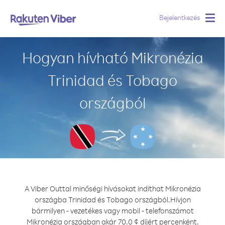
Bejelentkezés
Togg
navig
Hogyan hívható Mikronézia
Trinidad és Tobago
országból
A Viber Outtal minőségi hívásokat indíthat Mikronézia
országba Trinidad és Tobago országból.
Hívjon
bármilyen - vezetékes vagy mobil - telefonszámot
Mikronézia országban akár 70.0 ¢ díjért percenként.