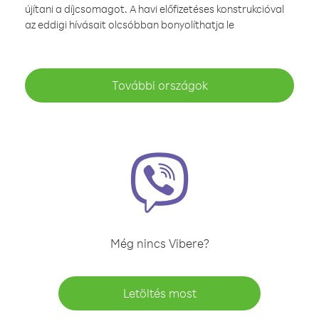
újítani a díjcsomagot. A havi előfizetéses konstrukcióval
az eddigi hívásait olcsóbban bonyolíthatja le
További országok
Még nincs Vibere?
Letöltés most