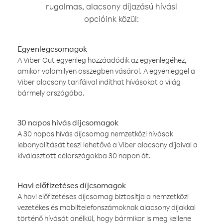
rugalmas, alacsony díjazású hívási
opcióink közül:
Egyenlegcsomagok
A Viber Out egyenleg hozzáadódik az egyenlegéhez,
amikor valamilyen összegben vásárol. A egyenleggel a
Viber alacsony tarifáival indíthat hívásokat a világ
bármely országába.
30 napos hívás díjcsomagok
A 30 napos hívás díjcsomag nemzetközi hívások
lebonyolítását teszi lehetővé a Viber alacsony díjaival a
kiválasztott célországokba 30 napon át.
Havi előfizetéses díjcsomagok
A havi előfizetéses díjcsomag biztosítja a nemzetközi
vezetékes és mobiltelefonszámoknak alacsony díjakkal
történő hívását anélkül, hogy bármikor is meg kellene