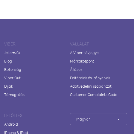
VIBER
VÁLLALAT
Jellemzők
A Viber névjegye
Blog
Márkaközpont
Biztonság
Állások
Viber Out
Feltételek és irányelvek
Díjak
Adatvédelmi szabályzat
Támogatás
Customer Complaints Code
LETÖLTÉS
Magyar
Android
iPhone & iPad