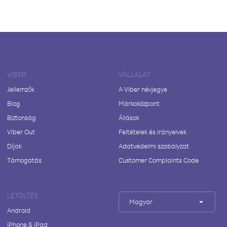
VIBER
VÁLLALAT
Jellemzők
A Viber névjegye
Blog
Márkaközpont
Biztonság
Állások
Viber Out
Feltételek és irányelvek
Díjak
Adatvédelmi szabályzat
Támogatás
Customer Complaints Code
LETÖLTÉS
Magyar
Android
iPhone & iPad