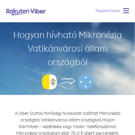
Bejelentkezés
Togg
navig
Hogyan hívható Mikronézia
Vatikánvárosi állam
országból
A Viber Outtal minőségi hívásokat indíthat Mikronézia
országba Vatikánvárosi állam országból.
Hívjon
bármilyen - vezetékes vagy mobil - telefonszámot
Mikronézia országban akár 70.0 ¢ díjért percenként.