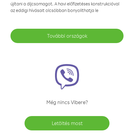
újítani a díjcsomagot. A havi előfizetéses konstrukcióval
az eddigi hívásait olcsóbban bonyolíthatja le
További országok
Még nincs Vibere?
Letöltés most