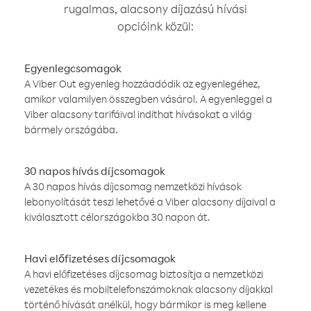
rugalmas, alacsony díjazású hívási
opcióink közül:
Egyenlegcsomagok
A Viber Out egyenleg hozzáadódik az egyenlegéhez,
amikor valamilyen összegben vásárol. A egyenleggel a
Viber alacsony tarifáival indíthat hívásokat a világ
bármely országába.
30 napos hívás díjcsomagok
A 30 napos hívás díjcsomag nemzetközi hívások
lebonyolítását teszi lehetővé a Viber alacsony díjaival a
kiválasztott célországokba 30 napon át.
Havi előfizetéses díjcsomagok
A havi előfizetéses díjcsomag biztosítja a nemzetközi
vezetékes és mobiltelefonszámoknak alacsony díjakkal
történő hívását anélkül, hogy bármikor is meg kellene