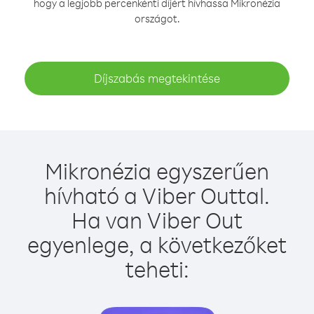
hogy a legjobb percenkénti díjért hívhassa Mikronézia
országot.
Díjszabás megtekintése
Mikronézia egyszerűen
hívható a Viber Outtal.
Ha van Viber Out
egyenlege, a következőket
teheti: