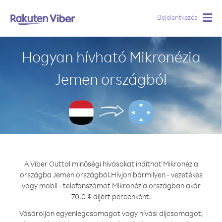
Bejelentkezés
Togg
navig
Hogyan hívható Mikronézia
Jemen országból
A Viber Outtal minőségi hívásokat indíthat Mikronézia
országba Jemen országból.
Hívjon bármilyen - vezetékes
vagy mobil - telefonszámot Mikronézia országban akár
70.0 ¢ díjért percenként.
Vásároljon egyenlegcsomagot vagy hívási díjcsomagot,