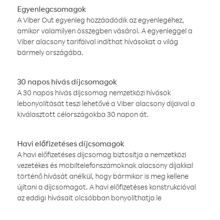
Egyenlegcsomagok
A Viber Out egyenleg hozzáadódik az egyenlegéhez,
amikor valamilyen összegben vásárol. A egyenleggel a
Viber alacsony tarifáival indíthat hívásokat a világ
bármely országába.
30 napos hívás díjcsomagok
A 30 napos hívás díjcsomag nemzetközi hívások
lebonyolítását teszi lehetővé a Viber alacsony díjaival a
kiválasztott célországokba 30 napon át.
Havi előfizetéses díjcsomagok
A havi előfizetéses díjcsomag biztosítja a nemzetközi
vezetékes és mobiltelefonszámoknak alacsony díjakkal
történő hívását anélkül, hogy bármikor is meg kellene
újítani a díjcsomagot. A havi előfizetéses konstrukcióval
az eddigi hívásait olcsóbban bonyolíthatja le