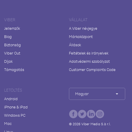
VIBER
VÁLLALAT
Jellemzők
A Viber névjegye
Blog
Márkaközpont
Biztonság
Állások
Viber Out
Feltételek és irányelvek
Díjak
Adatvédelmi szabályzat
Támogatás
Customer Complaints Code
LETÖLTÉS
Magyar
Android
iPhone & iPad
Windows PC
Mac
©
2026
Viber Media S.à r.l.
Linux