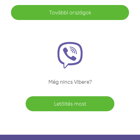
További országok
Még nincs Vibere?
Letöltés most