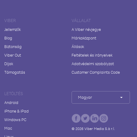
VIBER
VÁLLALAT
Jellemzők
A Viber névjegye
Blog
Márkaközpont
Biztonság
Állások
Viber Out
Feltételek és irányelvek
Díjak
Adatvédelmi szabályzat
Támogatás
Customer Complaints Code
LETÖLTÉS
Magyar
Android
iPhone & iPad
Windows PC
Mac
©
2026
Viber Media S.à r.l.
Linux