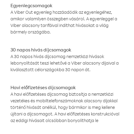
Egyenlegcsomagok
A Viber Out egyenleg hozzáadódik az egyenlegéhez,
amikor valamilyen összegben vásárol. A egyenleggel a
Viber alacsony tarifáival indíthat hívásokat a világ
bármely országába.
30 napos hívás díjcsomagok
A 30 napos hívás díjcsomag nemzetközi hívások
lebonyolítását teszi lehetővé a Viber alacsony díjaival a
kiválasztott célországokba 30 napon át.
Havi előfizetéses díjcsomagok
A havi előfizetéses díjcsomag biztosítja a nemzetközi
vezetékes és mobiltelefonszámoknak alacsony díjakkal
történő hívását anélkül, hogy bármikor is meg kellene
újítani a díjcsomagot. A havi előfizetéses konstrukcióval
az eddigi hívásait olcsóbban bonyolíthatja le