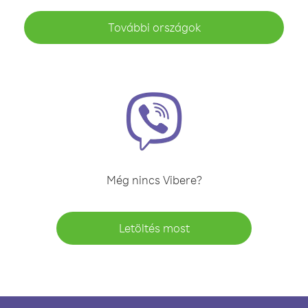
További országok
Még nincs Vibere?
Letöltés most