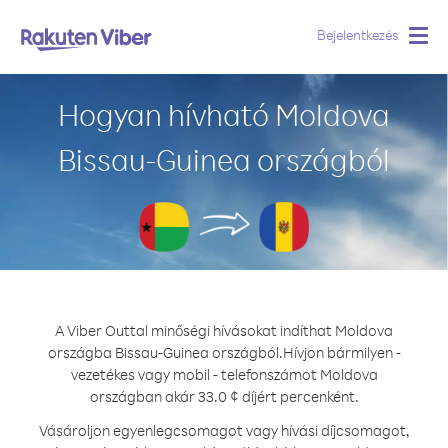
Bejelentkezés
Togg
navig
Hogyan hívható Moldova
Bissau-Guinea országból
A Viber Outtal minőségi hívásokat indíthat Moldova
országba Bissau-Guinea országból.
Hívjon bármilyen -
vezetékes vagy mobil - telefonszámot Moldova
országban akár 33.0 ¢ díjért percenként.
Vásároljon egyenlegcsomagot vagy hívási díjcsomagot,