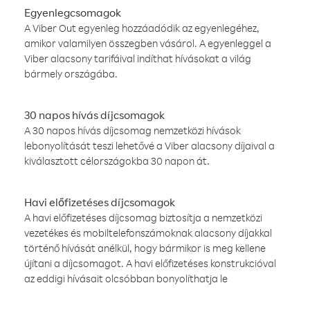
Egyenlegcsomagok
A Viber Out egyenleg hozzáadódik az egyenlegéhez,
amikor valamilyen összegben vásárol. A egyenleggel a
Viber alacsony tarifáival indíthat hívásokat a világ
bármely országába.
30 napos hívás díjcsomagok
A 30 napos hívás díjcsomag nemzetközi hívások
lebonyolítását teszi lehetővé a Viber alacsony díjaival a
kiválasztott célországokba 30 napon át.
Havi előfizetéses díjcsomagok
A havi előfizetéses díjcsomag biztosítja a nemzetközi
vezetékes és mobiltelefonszámoknak alacsony díjakkal
történő hívását anélkül, hogy bármikor is meg kellene
újítani a díjcsomagot. A havi előfizetéses konstrukcióval
az eddigi hívásait olcsóbban bonyolíthatja le