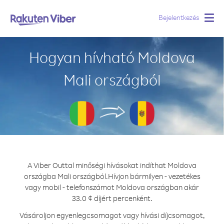
Bejelentkezés
Togg
navig
Hogyan hívható Moldova
Mali országból
A Viber Outtal minőségi hívásokat indíthat Moldova
országba Mali országból.
Hívjon bármilyen - vezetékes
vagy mobil - telefonszámot Moldova országban akár
33.0 ¢ díjért percenként.
Vásároljon egyenlegcsomagot vagy hívási díjcsomagot,