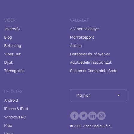
VIBER
VÁLLALAT
Jellemzők
A Viber névjegye
Blog
Márkaközpont
Biztonság
Állások
Viber Out
Feltételek és irányelvek
Díjak
Adatvédelmi szabályzat
Támogatás
Customer Complaints Code
LETÖLTÉS
Magyar
Android
iPhone & iPad
Windows PC
Mac
©
2026
Viber Media S.à r.l.
Linux