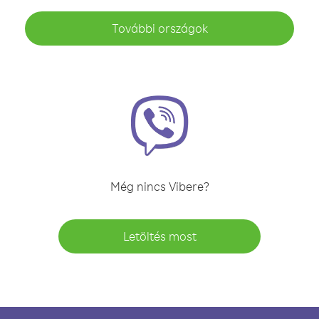
További országok
Még nincs Vibere?
Letöltés most