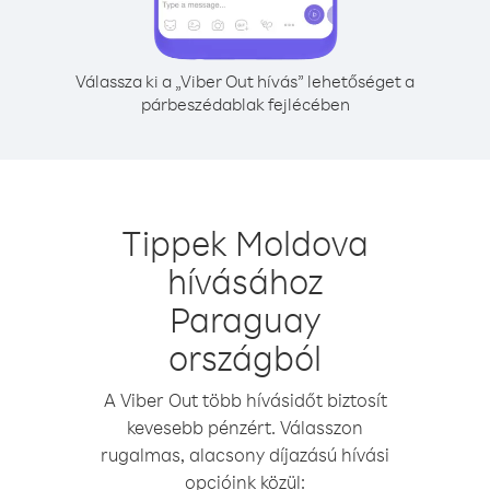
Válassza ki a „Viber Out hívás” lehetőséget a
párbeszédablak fejlécében
Tippek Moldova
hívásához
Paraguay
országból
A Viber Out több hívásidőt biztosít
kevesebb pénzért. Válasszon
rugalmas, alacsony díjazású hívási
opcióink közül: