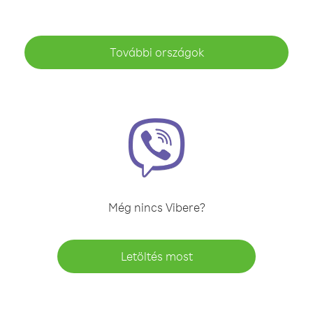
További országok
Még nincs Vibere?
Letöltés most