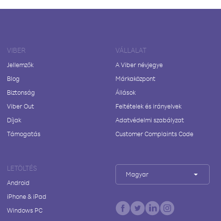
VIBER
VÁLLALAT
Jellemzők
A Viber névjegye
Blog
Márkaközpont
Biztonság
Állások
Viber Out
Feltételek és irányelvek
Díjak
Adatvédelmi szabályzat
Támogatás
Customer Complaints Code
LETÖLTÉS
Magyar
Android
iPhone & iPad
Windows PC