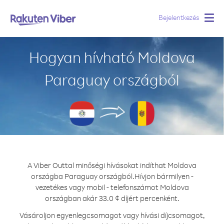
Bejelentkezés
Togg
navig
Hogyan hívható Moldova
Paraguay országból
A Viber Outtal minőségi hívásokat indíthat Moldova
országba Paraguay országból.
Hívjon bármilyen -
vezetékes vagy mobil - telefonszámot Moldova
országban akár 33.0 ¢ díjért percenként.
Vásároljon egyenlegcsomagot vagy hívási díjcsomagot,