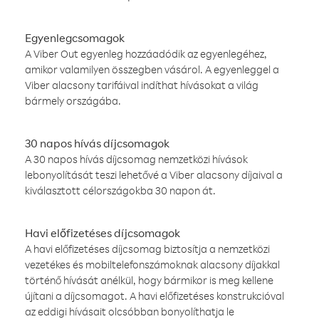
Egyenlegcsomagok
A Viber Out egyenleg hozzáadódik az egyenlegéhez,
amikor valamilyen összegben vásárol. A egyenleggel a
Viber alacsony tarifáival indíthat hívásokat a világ
bármely országába.
30 napos hívás díjcsomagok
A 30 napos hívás díjcsomag nemzetközi hívások
lebonyolítását teszi lehetővé a Viber alacsony díjaival a
kiválasztott célországokba 30 napon át.
Havi előfizetéses díjcsomagok
A havi előfizetéses díjcsomag biztosítja a nemzetközi
vezetékes és mobiltelefonszámoknak alacsony díjakkal
történő hívását anélkül, hogy bármikor is meg kellene
újítani a díjcsomagot. A havi előfizetéses konstrukcióval
az eddigi hívásait olcsóbban bonyolíthatja le