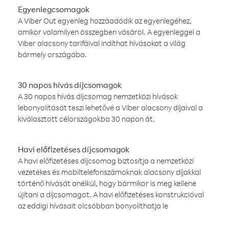
Egyenlegcsomagok
A Viber Out egyenleg hozzáadódik az egyenlegéhez,
amikor valamilyen összegben vásárol. A egyenleggel a
Viber alacsony tarifáival indíthat hívásokat a világ
bármely országába.
30 napos hívás díjcsomagok
A 30 napos hívás díjcsomag nemzetközi hívások
lebonyolítását teszi lehetővé a Viber alacsony díjaival a
kiválasztott célországokba 30 napon át.
Havi előfizetéses díjcsomagok
A havi előfizetéses díjcsomag biztosítja a nemzetközi
vezetékes és mobiltelefonszámoknak alacsony díjakkal
történő hívását anélkül, hogy bármikor is meg kellene
újítani a díjcsomagot. A havi előfizetéses konstrukcióval
az eddigi hívásait olcsóbban bonyolíthatja le