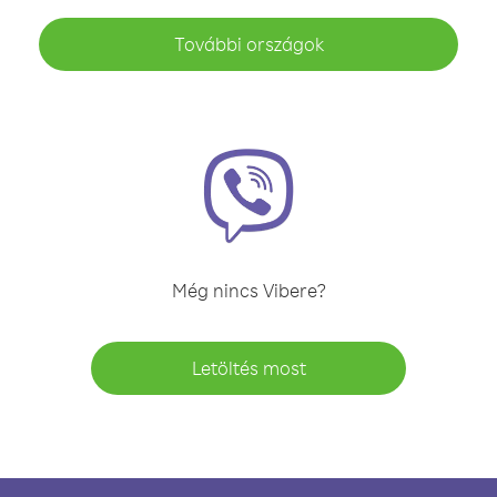
További országok
Még nincs Vibere?
Letöltés most