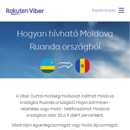
Bejelentkezés
Togg
navig
Hogyan hívható Moldova
Ruanda országból
A Viber Outtal minőségi hívásokat indíthat Moldova
országba Ruanda országból.
Hívjon bármilyen -
vezetékes vagy mobil - telefonszámot Moldova
országban akár 33.0 ¢ díjért percenként.
Vásároljon egyenlegcsomagot vagy hívási díjcsomagot,