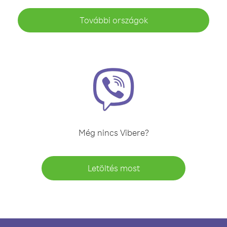
További országok
Még nincs Vibere?
Letöltés most