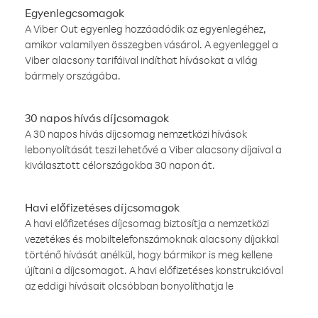
Egyenlegcsomagok
A Viber Out egyenleg hozzáadódik az egyenlegéhez,
amikor valamilyen összegben vásárol. A egyenleggel a
Viber alacsony tarifáival indíthat hívásokat a világ
bármely országába.
30 napos hívás díjcsomagok
A 30 napos hívás díjcsomag nemzetközi hívások
lebonyolítását teszi lehetővé a Viber alacsony díjaival a
kiválasztott célországokba 30 napon át.
Havi előfizetéses díjcsomagok
A havi előfizetéses díjcsomag biztosítja a nemzetközi
vezetékes és mobiltelefonszámoknak alacsony díjakkal
történő hívását anélkül, hogy bármikor is meg kellene
újítani a díjcsomagot. A havi előfizetéses konstrukcióval
az eddigi hívásait olcsóbban bonyolíthatja le