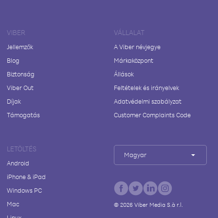
VIBER
VÁLLALAT
Jellemzők
A Viber névjegye
Blog
Márkaközpont
Biztonság
Állások
Viber Out
Feltételek és irányelvek
Díjak
Adatvédelmi szabályzat
Támogatás
Customer Complaints Code
LETÖLTÉS
Magyar
Android
iPhone & iPad
Windows PC
Mac
©
2026
Viber Media S.à r.l.
Linux