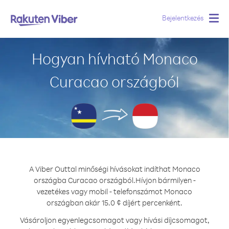
Bejelentkezés
Togg
navig
Hogyan hívható Monaco
Curacao országból
A Viber Outtal minőségi hívásokat indíthat Monaco
országba Curacao országból.
Hívjon bármilyen -
vezetékes vagy mobil - telefonszámot Monaco
országban akár 15.0 ¢ díjért percenként.
Vásároljon egyenlegcsomagot vagy hívási díjcsomagot,